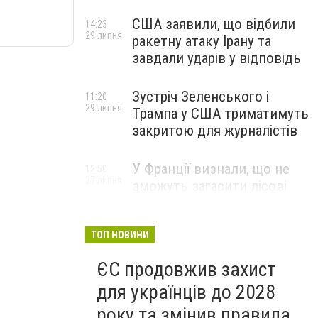
США заявили, що відбили
14:23
29 липня
ракетну атаку Ірану та
завдали ударів у відповідь
Зустріч Зеленського і
11:20
29 липня
Трампа у США триматимуть
закритою для журналістів
У Франції визнали, що не
12:50
27 липня
зможуть загасити лісові
пожежі біля Бордо до осені
ТОП НОВИНИ
ЄС продовжив захист
для українців до 2028
року та змінив правила