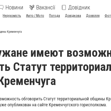
Новини
Вакансії
Довідник
Нерухомість
Авто / Мото
Погода
Довідкова
Дозвілля
Фот
бщины Кременчуга
ужане имеют возможн
ть Статут территориа
Кременчуга
можность обговорить Статут территориальной общины Кр
уже опубликован на сайте Кременчугского горисполкома.