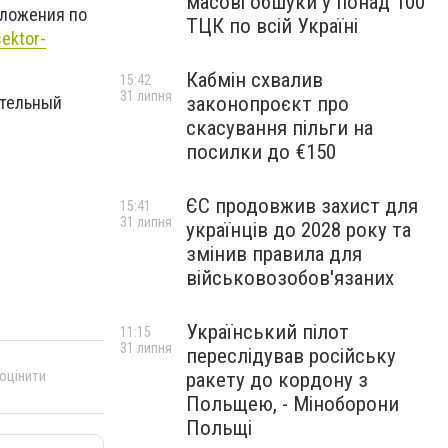
масові обшуки у понад 100
дложения по
ТЦК по всій Україні
sektor-
Кабмін схвалив
15:42
31 липня
законопроєкт про
ительный
скасування пільги на
посилки до €150
ЄС продовжив захист для
15:41
31 липня
українців до 2028 року та
змінив правила для
військовозобов'язаних
Український пілот
11:15
31 липня
переслідував російську
 оцінити
ракету до кордону з
Польщею, - Міноборони
Польщі