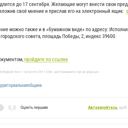
длится до 17 сентября. Желающие могут внести свои пре
зложив своё мнение и прислав его на электронный ящик:
ние можно также и в «бумажном виде» по адресу: Исполн
городского совета, площадь Победы, 2, индекс 39600.
окументом,
пройдите по ссылке
бхідний текст і натисніть Ctrl + Enter, щоб повідомити про це редакцію
ерриториальнаяобщина
0,0
Оцініть першим
Авторизуйтесь
, щоб