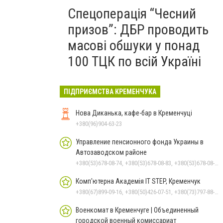
Спецоперація “Чесний
призов”: ДБР проводить
масові обшуки у понад
100 ТЦК по всій Україні
ПІДПРИЄМСТВА КРЕМЕНЧУКА
Нова Диканька, кафе-бар в Кременчуці
+380(96)904-63-23
Управление пенсионного фонда Украины в
Автозаводском районе
+380(53)678-08-74, +380(53)678-08-83, +380(53)678-08-41, +380(53)678-08-86, +380(53)678-09-05
Комп'ютерна Академія IT STEP, Кременчук
+380(67)899-09-16, +380(50)426-07-51, +380(73)797-88-17
Военкомат в Кременчуге | Объединенный
городской военный комиссариат