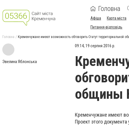
Головна
Афіша
Карта міста
Питання-відповідь
Головна
Кременчужане имеют возможность обговорить Статут территориальной о
09:14, 19 серпня 2016 р.
Кременч
Эвелина Яблонська
обговори
общины 
Кременчужане имеют воз
Проект этого документа 