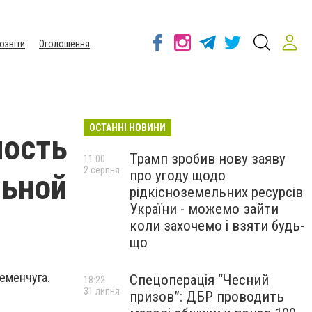
озвіти
Оголошення
ОСТАННІ НОВИНИ
ость
Трамп зробив нову заяву
11:00
2 серпня
про угоду щодо
льной
рідкісноземельних ресурсів
України - можемо зайти
коли захочемо і взяти будь-
що
еменчуга.
Спецоперація “Чесний
18:22
31 липня
призов”: ДБР проводить