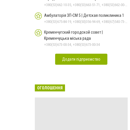
+380(53)662-10-35, +380(53)663-51-71, +380(53)662-00-54
Амбулаторія ЗП-СМ 5 | Детская поликлиника 1
+380(53)675-84-19, +380(50)356-94-69, +380(67)540-73-87
Кременчугский городской совет |
Кременчуцька міська рада
+380(53)673-00-34, +380(53)673-00-34
Додати підприємство
ОГОЛОШЕННЯ