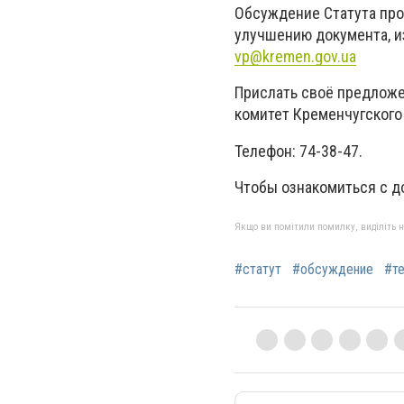
Обсуждение Статута про
улучшению документа, и
vp@kremen.gov.ua
Прислать своё предложе
комитет Кременчугского 
Телефон: 74-38-47.
Чтобы ознакомиться с д
Якщо ви помітили помилку, виділіть нео
#статут
#обсуждение
#т