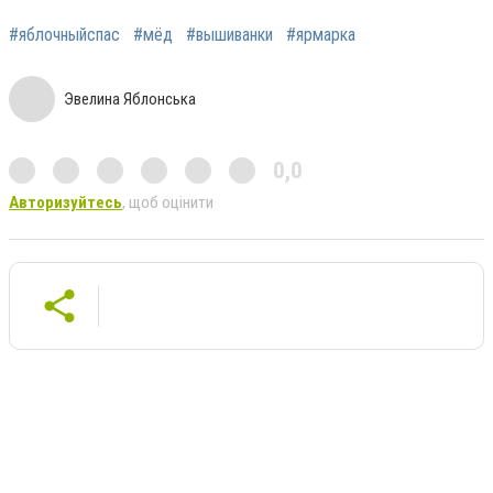
#яблочныйспас
#мёд
#вышиванки
#ярмарка
Эвелина Яблонська
0,0
Авторизуйтесь
, щоб оцінити