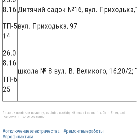
8.16
Дитячий садок №16, вул. Приходька,1
ТП-5
вул. Приходька, 97
14
26.0
8.16
школа № 8 вул. В. Великого, 16,20/2; Т
ТП-6
25
Якщо ви помітили помилку, виділіть необхідний текст і натисніть Ctrl + Enter, щоб
повідомити про це редакцію
#отключениеэлектричества
#ремонтныеработы
#профилактика