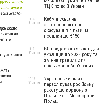
масові обшуки у понад 100
одские власти
ТЦК по всій Україні
енные флаги
есив жёлто-
Кабмін схвалив
15:42
31 липня
законопроєкт про
дке около
скасування пільги на
приятия на
посилки до €150
очётная
ЄС продовжив захист для
15:41
31 липня
українців до 2028 року та
ат участники
змінив правила для
військовозобов'язаних
амять
озложат
Український пілот
11:15
и.
31 липня
переслідував російську
ракету до кордону з
Польщею, - Міноборони
Польщі