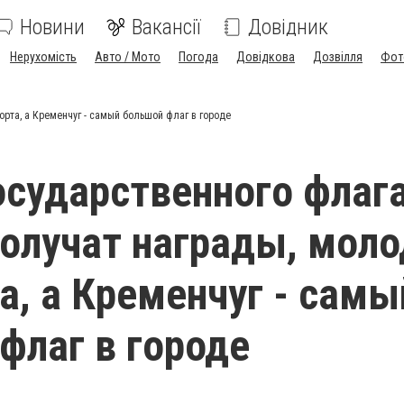
Новини
Вакансії
Довідник
Нерухомість
Авто / Мото
Погода
Довідкова
Дозвілля
Фот
орта, а Кременчуг - самый большой флаг в городе
осударственного флаг
олучат награды, мол
та, а Кременчуг - самы
флаг в городе