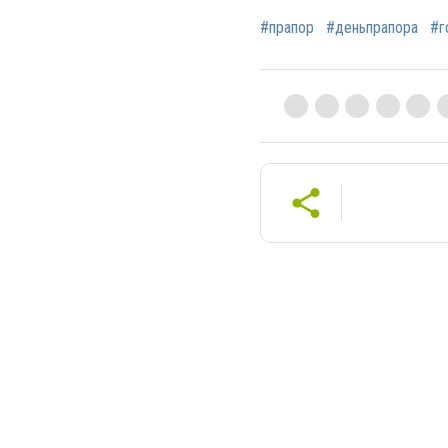
#прапор
#деньпрапора
#г