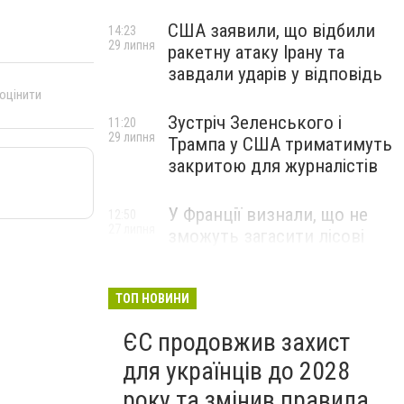
США заявили, що відбили
14:23
29 липня
ракетну атаку Ірану та
завдали ударів у відповідь
 оцінити
Зустріч Зеленського і
11:20
29 липня
Трампа у США триматимуть
закритою для журналістів
У Франції визнали, що не
12:50
27 липня
зможуть загасити лісові
пожежі біля Бордо до осені
ТОП НОВИНИ
ЄС продовжив захист
для українців до 2028
року та змінив правила