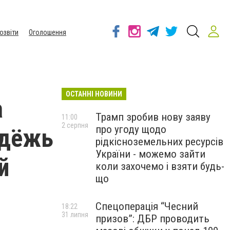
озвіти
Оголошення
ОСТАННІ НОВИНИ
а
Трамп зробив нову заяву
11:00
2 серпня
про угоду щодо
одёжь
рідкісноземельних ресурсів
України - можемо зайти
й
коли захочемо і взяти будь-
що
Спецоперація “Чесний
18:22
31 липня
призов”: ДБР проводить