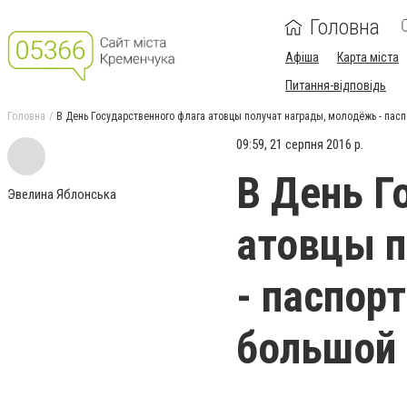
Головна
Афіша
Карта міста
Питання-відповідь
Головна
В День Государственного флага атовцы получат награды, молодёжь - пасп
09:59, 21 серпня 2016 р.
В День Г
Эвелина Яблонська
атовцы п
- паспор
большой 