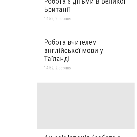
Робота з дітьми в Великої
Британії
14:52, 2 серпня
Робота вчителем
англійської мови у
Таїланді
14:52, 2 серпня