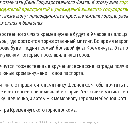
ет отмечать День Государственного Флага. К этому дню
гор
водителей предприятий и учреждений вывесить государств
и также могут присоединиться простые жители города, разв
х окнах и балконах.
арственного Флага кременчужане будут в 9 часов на площа
туры, где состоится торжественный митинг. Во время меро
рода будет поднят самый большой флаг Кременчуга. Эта п
чужанам, которые прославили наш город.
ачнутся торжественные вручения: воинские награды получ
а юные кременчужане – свои паспорта.
итинга отправятся к памятнику Шевченко, чтобы почтить п
же всех героев современной истории. Участники митинга в
ку Шевченко, а затем – к мемориалу Героям Небесной Сотн
нтра Кременчугского горисполкома.
бхідний текст і натисніть Ctrl + Enter, щоб повідомити про це редакцію