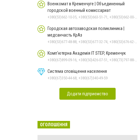
Военкомат в Кременчуге | Объединенный
городской военный комиссариат
+380(53)662-10-35, +380(53)663-51-71, +380(53)662-00-54
Городская автозаводская поликлиника |
медсанчасть КрАз
+380(53)677-48-88, +380(53)677-32-74, +380(53)676-62-99, +380536766187
Комп'ютерна Академія IT STEP, Кременчук
+380(67)899-09-16, +380(50)426-07-51, +380(73)797-88-17
Система сповіщення населення
+380(67)350-44-68, +380(67)340-49-59
Додати підприємство
ОГОЛОШЕННЯ