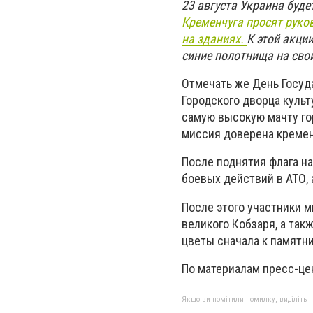
23 августа Украина буд
Кременчуга просят руко
на зданиях.
К этой акци
синие полотнища на свои
Отмечать же День Госуд
Городского дворца куль
самую высокую мачту го
миссия доверена кремен
После поднятия флага н
боевых действий в АТО, 
После этого участники м
великого Кобзаря, а так
цветы сначала к памятни
По материалам пресс-це
Якщо ви помітили помилку, виділіть нео