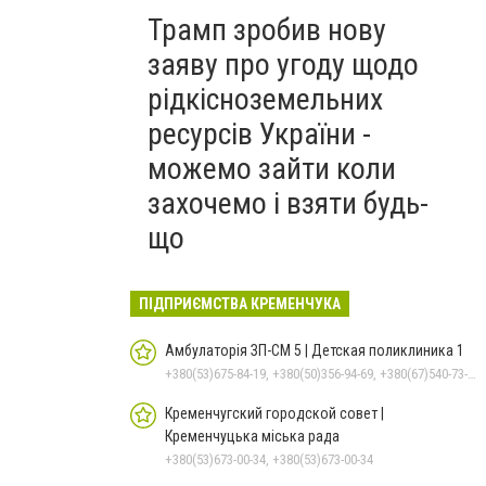
Трамп зробив нову
заяву про угоду щодо
рідкісноземельних
ресурсів України -
можемо зайти коли
захочемо і взяти будь-
що
ПІДПРИЄМСТВА КРЕМЕНЧУКА
Амбулаторія ЗП-СМ 5 | Детская поликлиника 1
+380(53)675-84-19, +380(50)356-94-69, +380(67)540-73-87
Кременчугский городской совет |
Кременчуцька міська рада
+380(53)673-00-34, +380(53)673-00-34