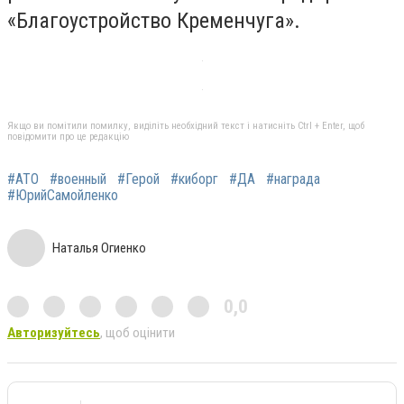
«Благоустройство Кременчуга».
Якщо ви помітили помилку, виділіть необхідний текст і натисніть Ctrl + Enter, щоб
повідомити про це редакцію
#АТО
#военный
#Герой
#киборг
#ДА
#награда
#ЮрийСамойленко
Наталья Огиенко
0,0
Авторизуйтесь
, щоб оцінити