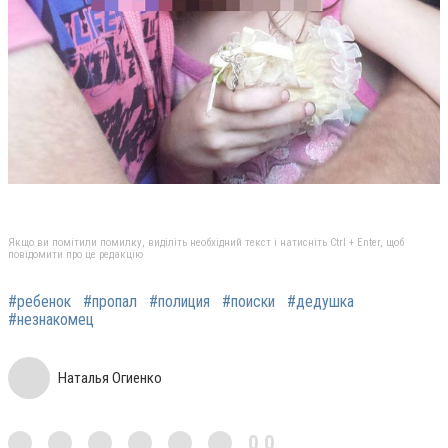
Якщо ви помітили помилку, виділіть необхідний текст і натисніть Ctrl + Enter, щоб
повідомити про це редакцію
#ребенок
#пропал
#полиция
#поиски
#дедушка
#незнакомец
Наталья Огиенко
0,0