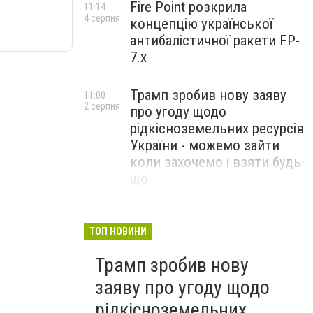
Fire Point розкрила
11:14
4 серпня
концепцію української
антибалістичної ракети FP-
7.x
Трамп зробив нову заяву
11:00
2 серпня
про угоду щодо
рідкісноземельних ресурсів
України - можемо зайти
коли захочемо і взяти будь-
що
Спецоперація “Чесний
18:22
31 липня
призов”: ДБР проводить
ТОП НОВИНИ
масові обшуки у понад 100
Трамп зробив нову
ТЦК по всій Україні
заяву про угоду щодо
рідкісноземельних