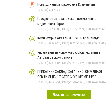
Нова Диканька, кафе-бар в Кременчуці
+380(96)904-63-23
Городская автозаводская поликлиника |
медсанчасть КрАз
+380(53)677-48-88, +380(53)677-32-74, +380(53)676-62-99, +380536766187
Комп'ютерна Академія IT STEP, Кременчук
+380(67)899-09-16, +380(50)426-07-51, +380(73)797-88-17
Управление пенсионного фонда Украины в
Автозаводском районе
+380(53)678-08-86, +380(53)678-08-74, +380(53)678-08-83, +380(53)678-08-41, +380(53)678-09-05
ПРИВАТНИЙ ЗАКЛАД ЗАГАЛЬНОЇ СЕРЕДНЬОЇ
ОСВІТИ ЛІЦЕЙ "ІТ СТЕП СКУЛ КРЕМЕНЧУК"
+380(50)426-07-51, +380(73)797-88-17, +380(67)899-09-16
Додати підприємство