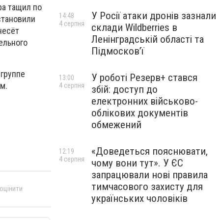
ра тащил по
У Росії атаки дронів зазнали
14:48
становили
4 серпня
склади Wildberries в
несёт
Ленінградській області та
тельного
Підмосков’ї
 группе
У роботі Резерв+ стався
13:00
м.
4 серпня
збій: доступ до
електронних військово-
облікових документів
обмежений
«Доведеться пояснювати,
12:19
4 серпня
чому вони тут». У ЄС
запрацювали нові правила
тимчасового захисту для
 оцінити
українських чоловіків