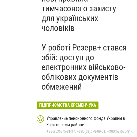
тимчасового захисту
для українських
чоловіків
У роботі Резерв+ стався
збій: доступ до
електронних військово-
облікових документів
обмежений
ПІДПРИЄМСТВА КРЕМЕНЧУКА
Управление пенсионного фонда Украины в
Крюковском районе
+380(53)675-81-37, +380(53)678-09-01, +380(53)675-81-32, +380(53)675-81-40, +380(53)675-81-33, +380(53)675-81-38, +380(53)675-81-31, +380(53)678-08-87