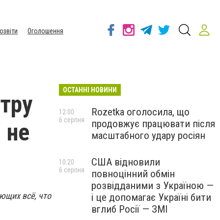
озвіти
Оголошення
ОСТАННІ НОВИНИ
тру
Rozetka оголосила, що
12:00
6 серпня
продовжує працювати після
 не
масштабного удару росіян
США відновили
10:20
6 серпня
повноцінний обмін
розвідданими з Україною —
ющих всё, что
і це допомагає Україні бити
вглиб Росії — ЗМІ