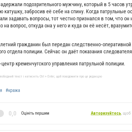
задержали подозрительного мужчину, который в 5 часов ут
 катушку, забросив её себе на спину. Когда патрульные о
али задавать вопросы, тот честно признался в том, что он 
 на вопрос, откуда она у него и куда он её несёт, вразуми
летний гражданин был передан следственно-оперативной
го отдела полиции. Сейчас он даёт показания следователя
-центр кременчугского управления патрульной полиции.
бхідний текст і натисніть Ctrl + Enter, щоб повідомити про це редакцію
я
#кража
0,0
Оцініть першим
Авторизуйтесь
, щоб