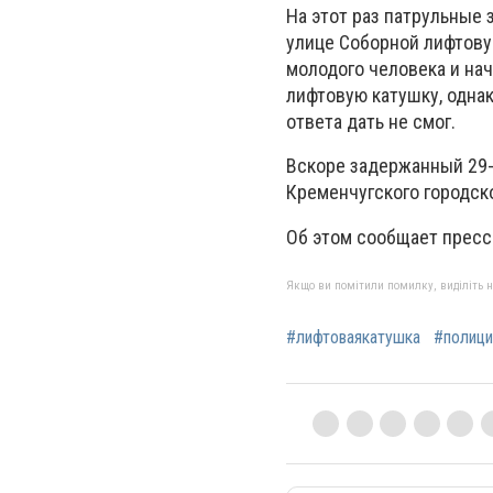
На этот раз патрульные 
улице Соборной лифтовую
молодого человека и нач
лифтовую катушку, однако
ответа дать не смог.
Вскоре задержанный 29-
Кременчугского городско
Об этом сообщает пресс
Якщо ви помітили помилку, виділіть нео
#лифтоваякатушка
#полици