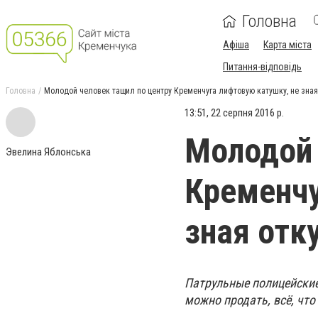
Головна
Афіша
Карта міста
Питання-відповідь
Головна
Молодой человек тащил по центру Кременчуга лифтовую катушку, не зная
13:51, 22 серпня 2016 р.
Молодой 
Эвелина Яблонська
Кременчу
зная отк
Патрульные полицейские
можно продать, всё, что