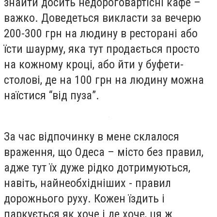
знайти досить недороговартісні кафе –
важко. Доведеться викласти за вечерю
200-300 грн на людину в ресторані або
їсти шаурму, яка тут продається просто
на кожному кроці, або йти у буфети-
столові, де на 100 грн на людину можна
наїстися “від пуза”.
За час відпочинку в мене склалося
враження, що Одеса – місто без правил,
адже тут їх дуже рідко дотримуються,
навіть, найнеобхідніших - правил
дорожнього руху. Кожен їздить і
паркується як хоче і де хоче, ця ж