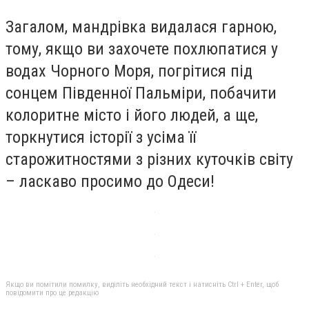
Загалом, мандрівка видалася гарною,
тому, якщо ви захочете похлюпатися у
водах Чорного Моря, погрітися під
сонцем Південної Пальміри, побачити
колоритне місто і його людей, а ще,
торкнутися історії з усіма її
старожитностями з різних куточків світу
– ласкаво просимо до Одеси!
Якщо ви помітили помилку, виділіть необхідний текст і натисніть Ctrl + Enter, щоб
повідомити про це редакцію