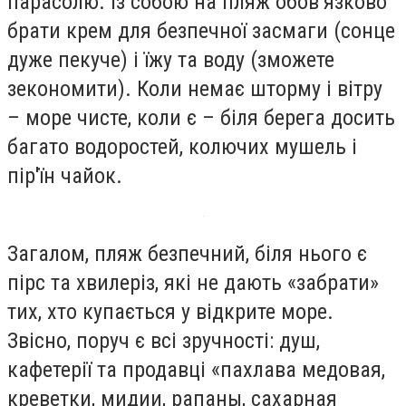
парасолю. Із собою на пляж обов’язково
брати крем для безпечної засмаги (сонце
дуже пекуче) і їжу та воду (зможете
зекономити). Коли немає шторму і вітру
– море чисте, коли є – біля берега досить
багато водоростей, колючих мушель і
пір'їн чайок.
Загалом, пляж безпечний, біля нього є
пірс та хвилеріз, які не дають «забрати»
тих, хто купається у відкрите море.
Звісно, поруч є всі зручності: душ,
кафетерії та продавці «пахлава медовая,
креветки, мидии, рапаны, сахарная