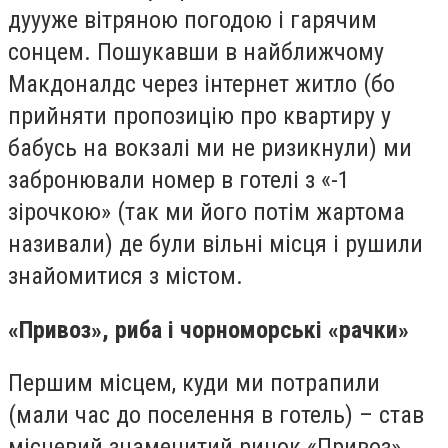
дуууже вітряною погодою і гарячим
сонцем. Пошукавши в найближчому
Макдоналдс через інтернет житло (бо
прийняти пропозицію про квартиру у
бабусь на вокзалі ми не ризикнули) ми
забронювали номер в готелі з «-1
зірочкою» (так ми його потім жартома
називали) де були вільні місця і рушили
знайомитися з містом.
«Привоз», риба і чорноморські «ра
чки»
Першим місцем, куди ми потрапили
(мали час до поселення в готель) – став
місцевий знаменитий ринок «Привоз».