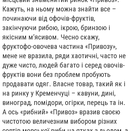
Кажуть, на ньому можна знайти все –
починаючи від офочів-фруктів,
закінчуючи рибою, ікрою, бринзою і
якісним м’ясивом. Чесно скажу,
фруктофо-овочева частина «Привозу»,
мене не вразила, ряди хаотичні, часто не
дуже чисто, людей багато і серед овочів-
фруктів вони без проблем пробують
продавати одяг. Власне товар, такий як і
на ринку у Кременчуці – кавуни, дині,
виноград, помідори, огірки, перець та ін.
А ось «рибний» «Привоз» вразив своєю
чистотою величезним вибором різних
сортів морської риби на ятках з льодом, а