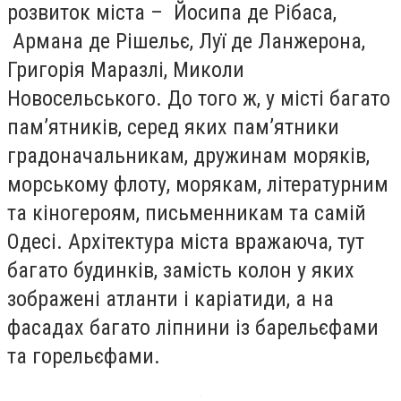
розвиток міста – Йосипа де Рібаса,
Армана де Рішельє, Луї де Ланжерона,
Григорія Маразлі, Миколи
Новосельського. До того ж, у місті багато
пам’ятників, серед яких пам’ятники
градоначальникам, дружинам моряків,
морському флоту, морякам, літературним
та кіногероям, письменникам та самій
Одесі. Архітектура міста вражаюча, тут
багато будинків, замість колон у яких
зображені атланти і каріатиди, а на
фасадах багато ліпнини із барельєфами
та горельєфами.