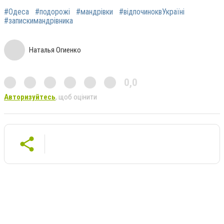
#Одеса
#подорожі
#мандрівки
#відпочиноквУкраїні
#запискимандрівника
Наталья Огиенко
0,0
Авторизуйтесь
, щоб оцінити