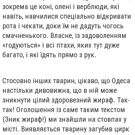
зокрема це коні, олені і верблюди, які
навіть, навчилися спеціально відкривати
рота і чекати, доки їм не дадуть чогось
смачненького. Власне, із задоволенням
«годуються» і всі птахи, яких тут дуже
багато, і які їдять прямо з рук.
Стосовно інших тварин, цікаво, що Одеса
настільки дивовижна, що в ній може
зникнути цілий здоровезний жираф. Так-
так! Оголошення із саме таким текстом
(Зник жираф!) ми знайшли на стовпах у
місті. Виявляється тварину загубив цирк