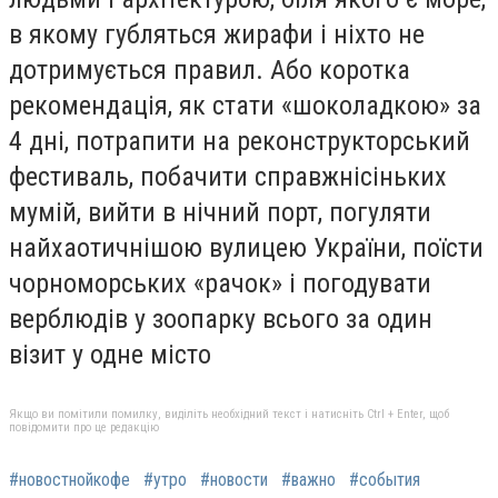
в якому губляться жирафи і ніхто не
дотримується правил. Або коротка
рекомендація, як стати «шоколадкою» за
4 дні, потрапити на реконструкторський
фестиваль, побачити справжнісіньких
мумій, вийти в нічний порт, погуляти
найхаотичнішою вулицею України, поїсти
чорноморських «рачок» і погодувати
верблюдів у зоопарку всього за один
візит у одне місто
Якщо ви помітили помилку, виділіть необхідний текст і натисніть Ctrl + Enter, щоб
повідомити про це редакцію
#новостнойкофе
#утро
#новости
#важно
#события