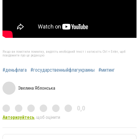
Якщо ви помітили помилку, виділіть необхідний текст і натисніть Ctrl + Enter, щоб
повідомити про це редакцію
#деньфлага
#государственныйфлагукраины
#митинг
Эвелина Яблонська
0,0
Авторизуйтесь
, щоб оцінити