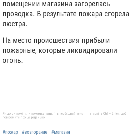
помещении магазина загорелась
проводка. В результате пожара сгорела
люстра.
На место происшествия прибыли
пожарные, которые ликвидировали
огонь.
Якщо ви помітили помилку, виділіть необхідний текст і натисніть Ctrl + Enter, щоб
повідомити про це редакцію
#пожар
#возгорание
#магазин