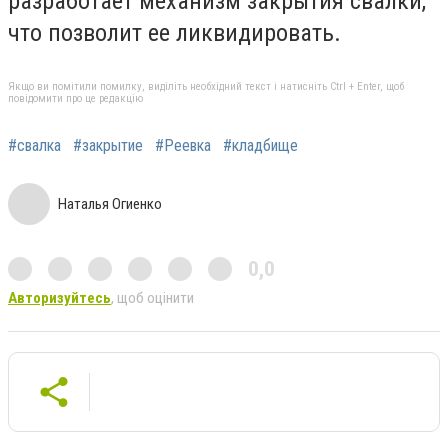
разработает механизм закрытия свалки,
что позволит ее ликвидировать.
Якщо ви помітили помилку, виділіть необхідний текст і натисніть Ctrl + Enter, щоб
повідомити про це редакцію
#свалка
#закрытие
#Реевка
#кладбище
Наталья Огиенко
0,0
Авторизуйтесь
, щоб оцінити