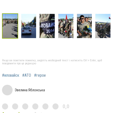
Якщо ви помітили помилку, виділіть необхідний текст і натисніть Ctrl + Enter, щоб
повідомити про це редакцію
#иловайск
#АТО
#герои
Эвелина Яблонська
0,0