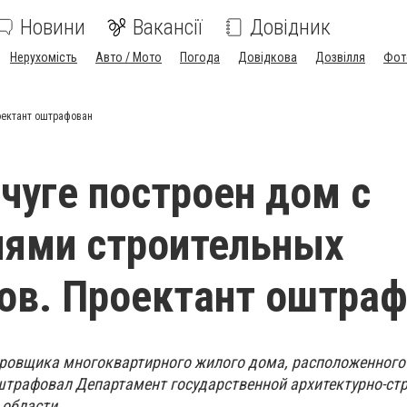
Новини
Вакансії
Довідник
Нерухомість
Авто / Мото
Погода
Довідкова
Дозвілля
Фот
оектант оштрафован
чуге построен дом с
иями строительных
ов. Проектант оштра
ровщика многоквартирного жилого дома, расположенного 
оштрафовал Департамент государственной архитектурно-ст
 области.