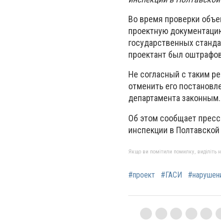
Во время проверки объе
проектную документацию
государственных станда
проектант был оштрафова
Не согласный с таким р
отменить его постановле
департамента законным.
Об этом сообщает пресс
инспекции в Полтавской
Якщо ви помітили помилку, виділіть нео
#проект
#ГАСИ
#нарушен