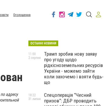
озвіти
Оголошення
ОСТАННІ НОВИНИ
Трамп зробив нову заяву
11:00
2 серпня
про угоду щодо
рідкісноземельних ресурсів
України - можемо зайти
фован
коли захочемо і взяти будь-
що
по адресу
Спецоперація “Чесний
18:22
31 липня
роительной
призов”: ДБР проводить