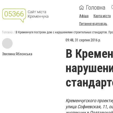
Головна
Афіша
Карта міста
Питання-відповідь
Головна
В Кременчуге построен дом с нарушениями строительных стандартов. Пр
09:48, 31 серпня 2016 р.
В Кремен
Эвелина Яблонська
нарушен
стандарт
Кременчугского проекти
улица Софиевская, 11, 
инспекции в Полтавской