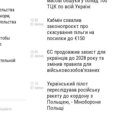
масові обшуки у понад 100
ТЦК по всій Україні
ельства
норм,
Кабмін схвалив
15:42
тельства
31 липня
законопроєкт про
скасування пільги на
посилки до €150
чтобы
е
ЄС продовжив захист для
15:41
31 липня
українців до 2028 року та
ительной
змінив правила для
військовозобов'язаних
Український пілот
11:15
31 липня
переслідував російську
ракету до кордону з
Польщею, - Міноборони
Польщі
 оцінити