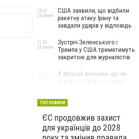
США заявили, що відбили
14:23
29 липня
ракетну атаку Ірану та
завдали ударів у відповідь
Зустріч Зеленського і
11:20
29 липня
Трампа у США триматимуть
закритою для журналістів
У Франції визнали, що не
12:50
27 липня
зможуть загасити лісові
пожежі біля Бордо до осені
ТОП НОВИНИ
ЄС продовжив захист
для українців до 2028
року та змінив правила