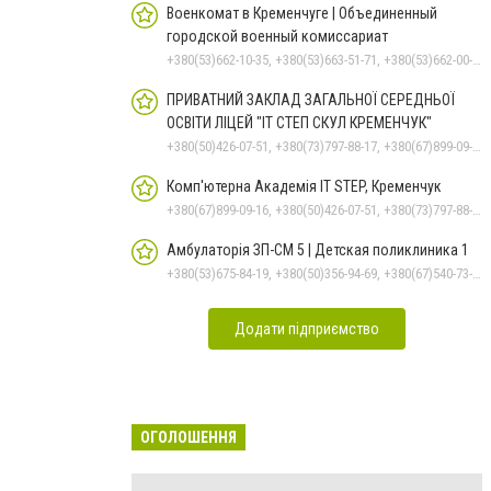
Военкомат в Кременчуге | Объединенный
городской военный комиссариат
+380(53)662-10-35, +380(53)663-51-71, +380(53)662-00-54
ПРИВАТНИЙ ЗАКЛАД ЗАГАЛЬНОЇ СЕРЕДНЬОЇ
ОСВІТИ ЛІЦЕЙ "ІТ СТЕП СКУЛ КРЕМЕНЧУК"
+380(50)426-07-51, +380(73)797-88-17, +380(67)899-09-16
Комп'ютерна Академія IT STEP, Кременчук
+380(67)899-09-16, +380(50)426-07-51, +380(73)797-88-17
Амбулаторія ЗП-СМ 5 | Детская поликлиника 1
+380(53)675-84-19, +380(50)356-94-69, +380(67)540-73-87
Додати підприємство
ОГОЛОШЕННЯ