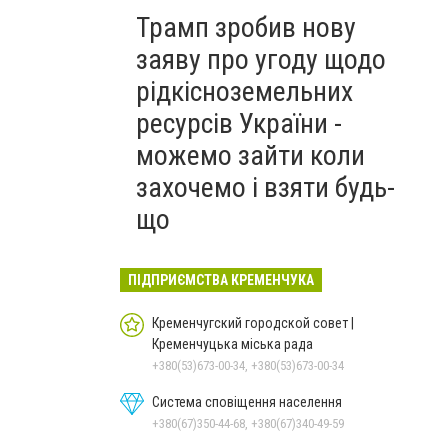
Трамп зробив нову
заяву про угоду щодо
рідкісноземельних
ресурсів України -
можемо зайти коли
захочемо і взяти будь-
що
ПІДПРИЄМСТВА КРЕМЕНЧУКА
Кременчугский городской совет |
Кременчуцька міська рада
+380(53)673-00-34, +380(53)673-00-34
Система сповіщення населення
+380(67)350-44-68, +380(67)340-49-59