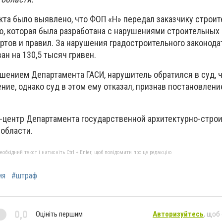
кта было выявлено, что ФОП «Н» передал заказчику строит
, которая была разработана с нарушениями строительных 
ртов и правил. За нарушения градостроительного законода
н на 130,5 тысяч гривен.
ешением Департамента ГАСИ, нарушитель обратился в суд, 
ние, однако суд в этом ему отказал, признав постановлени
-центр Департамента государственной архитектурно-стро
 области.
бхідний текст і натисніть Ctrl + Enter, щоб повідомити про це редакцію
ия
#штраф
0,0
Оцініть першим
Авторизуйтесь
, щоб