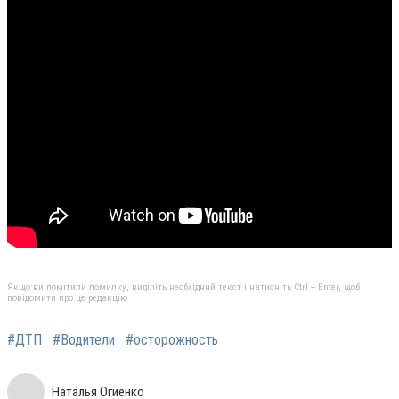
Якщо ви помітили помилку, виділіть необхідний текст і натисніть Ctrl + Enter, щоб
повідомити про це редакцію
#ДТП
#Водители
#осторожность
Наталья Огиенко