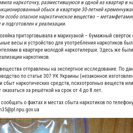
вила наркоточку, разместившуюся в одной из квартир в н
нкционированный обыск в квартире 30-летней кременчужа
и особо опасное наркотическое вещество – метамфетами
 и подготовлен к реализации.
озяйка приторговывала и марихуаной – бумажный свёрток 
льные весы и устройство для употребления наркотиков был
телями в квартире молодой наркотилерши. Здесь же были
еализации наркотиков.
вещества отправлены на экспертное исследование. По да
водство по статье 307 УК Украины (незаконное изготовлен
и сбыт наркотических средств, психотропных веществ или 
казаться за решёткой на срок от 4 до 8 лет.
сообщать о фактах и местах сбыта наркотиков по телефону
n35@pl.npu.gov.ua