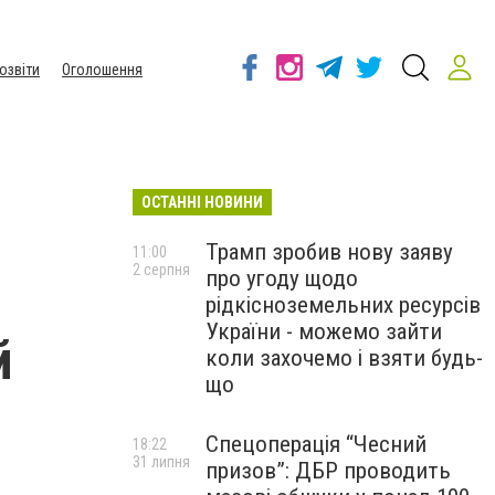
озвіти
Оголошення
ОСТАННІ НОВИНИ
Трамп зробив нову заяву
11:00
2 серпня
про угоду щодо
рідкісноземельних ресурсів
України - можемо зайти
й
коли захочемо і взяти будь-
що
Спецоперація “Чесний
18:22
31 липня
призов”: ДБР проводить