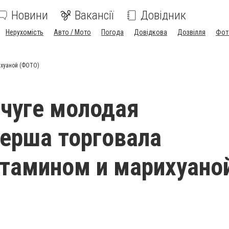
Новини
Вакансії
Довідник
Нерухомість
Авто / Мото
Погода
Довідкова
Дозвілля
Фот
хуаной (ФОТО)
чуге молодая
ерша торговала
тамином и марихуано