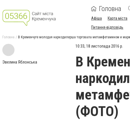
Головна
Афіша
Карта міста
Питання-відповідь
Головна
В Кременчуге молодая наркодилерша торговала метамфетамином и мари
10:33, 18 листопада 2016 р.
В Кремен
Эвелина Яблонська
наркодил
метамфе
(ФОТО)