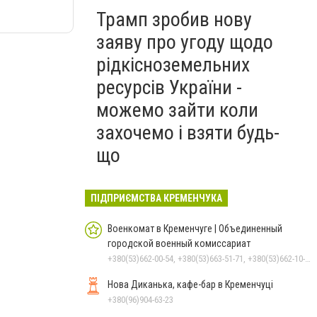
Трамп зробив нову
заяву про угоду щодо
рідкісноземельних
ресурсів України -
можемо зайти коли
захочемо і взяти будь-
що
ПІДПРИЄМСТВА КРЕМЕНЧУКА
Военкомат в Кременчуге | Объединенный
городской военный комиссариат
+380(53)662-00-54, +380(53)663-51-71, +380(53)662-10-35
Нова Диканька, кафе-бар в Кременчуці
+380(96)904-63-23