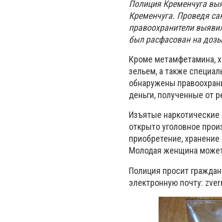
Полиция Кременчуга выя
Кременчуга. Проведя са
правоохранители выявил
был расфасован на дозы
Кроме метамфетамина, х
зельем, а также специа
обнаружены правоохрани
деньги, полученные от р
Изъятые наркотические 
открыто уголовное произ
приобретение, хранение 
Молодая женщина может о
Полиция просит граждан 
электронную почту:
zver