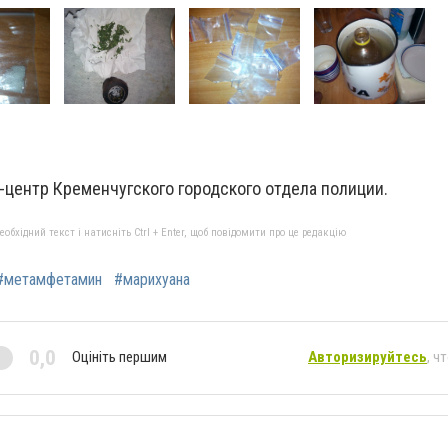
-центр Кременчугского городского отдела полиции.
бхідний текст і натисніть Ctrl + Enter, щоб повідомити про це редакцію
#метамфетамин
#марихуана
0,0
Оцініть першим
Авторизируйтесь
, ч