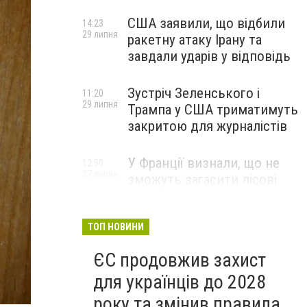
США заявили, що відбили
14:23
29 липня
ракетну атаку Ірану та
завдали ударів у відповідь
Зустріч Зеленського і
11:20
29 липня
Трампа у США триматимуть
закритою для журналістів
У Франції визнали, що не
12:50
27 липня
зможуть загасити лісові
пожежі біля Бордо до осені
ТОП НОВИНИ
ЄС продовжив захист
для українців до 2028
року та змінив правила