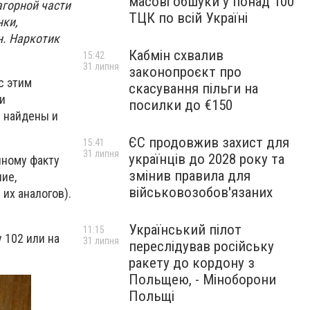
масові обшуки у понад 100
агорной части
ТЦК по всій Україні
нки,
н. Наркотик
Кабмін схвалив
15:42
31 липня
законопроєкт про
с этим
скасування пільги на
и
посилки до €150
 найдены и
ЄС продовжив захист для
15:41
31 липня
українців до 2028 року та
нному факту
змінив правила для
ие,
військовозобов'язаних
их аналогов).
Український пілот
11:15
 102 или на
31 липня
переслідував російську
ракету до кордону з
Польщею, - Міноборони
Польщі