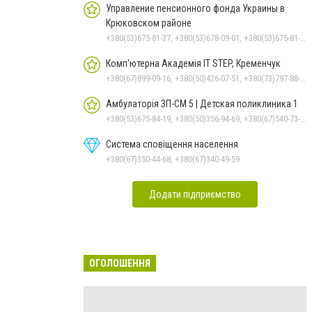
Управление пенсионного фонда Украины в
Крюковском районе
+380(53)675-81-37, +380(53)678-09-01, +380(53)675-81-32, +380(53)675-81-40, +380(53)675-81-33, +380(53)675-81-38, +380(53)675-81-31, +380(53)678-08-87
Комп'ютерна Академія IT STEP, Кременчук
+380(67)899-09-16, +380(50)426-07-51, +380(73)797-88-17
Амбулаторія ЗП-СМ 5 | Детская поликлиника 1
+380(53)675-84-19, +380(50)356-94-69, +380(67)540-73-87
Система сповіщення населення
+380(67)350-44-68, +380(67)340-49-59
Додати підприємство
ОГОЛОШЕННЯ