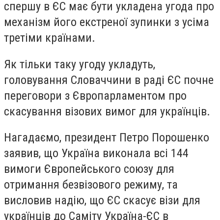
спершу в ЄС має бути укладена угода про
механізм його екстреної зупинки з усіма
третіми країнами.
Як тільки таку угоду укладуть,
головування Словаччини в раді ЄС почне
переговори з Європарламентом про
скасування візових вимог для українців.
Нагадаємо, президент Петро Порошенко
заявив, що Україна виконала всі 144
вимоги Європейського союзу для
отримання безвізового режиму, та
висловив надію, що ЄС скасує візи для
українців до Саміту Україна-ЄС в