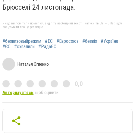
Брюсселі 24 листопада.
Якщо ви помітили помилку, виділіть необхідний текст і натисніть Ctrl + Enter, щоб
повідомити про це редакцію
#безвизовыйрежим
#ЕС
#Евросоюз
#безвіз
#Україна
#ЄС
#схвалили
#РадаЄС
Наталья Огиенко
0,0
Авторизуйтесь
, щоб оцінити