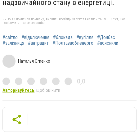
надзвичайного стану в енергетиці.
Якщо ви помітили помилку, виділіть необхідний текст і натисніть Ctrl + Enter, щоб
повідомити про це редакцію
#світло
#відключення
#блокада
#вугілля
#Донбас
#залізниця
#антрацит
#Полтаваобленерго
#пояснили
Наталья Огиенко
0,0
Авторизуйтесь
, щоб оцінити