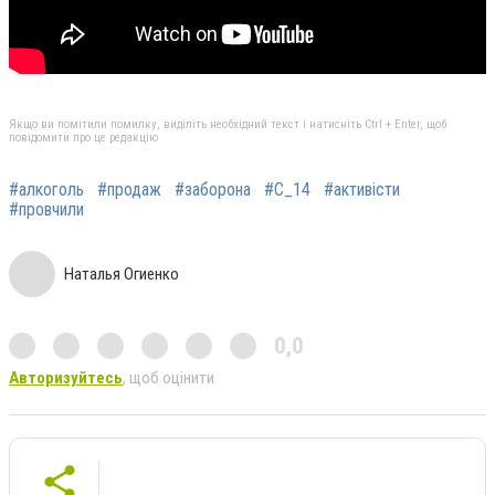
Якщо ви помітили помилку, виділіть необхідний текст і натисніть Ctrl + Enter, щоб
повідомити про це редакцію
#алкоголь
#продаж
#заборона
#С_14
#активісти
#провчили
Наталья Огиенко
0,0
Авторизуйтесь
, щоб оцінити