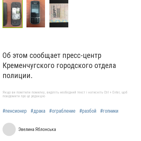
Об этом сообщает пресс-центр
Кременчугского городского отдела
полиции.
Якщо ви помітили помилку, виділіть необхідний текст і натисніть Ctrl + Enter, щоб
повідомити про це редакцію
#пенсионер
#драка
#ограбление
#разбой
#гопники
Эвелина Яблонська