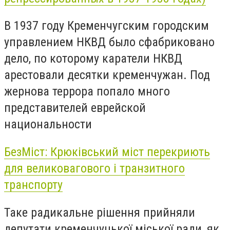
В 1937 году Кременчугским городским
управлением НКВД было сфабриковано
дело, по которому каратели НКВД
арестовали десятки кременчужан. Под
жернова террора попало много
представителей еврейской
национальности
БезМіст: Крюківський міст перекриють
для великовагового і транзитного
транспорту
Таке радикальне рішення прийняли
депутати кременчуцької міської ради, як