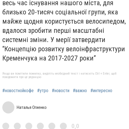
весь час існування нашого міста, для
близько 20-тисяч соціальної групи, яка
майже щодня користується велосипедом,
вдалося зробити перші масштабні
системні зміни. У мерії затвердити
“Концепцію розвитку велоінфраструктури
Кременчука на 2017-2027 роки”
Якщо ви помітили помилку, виділіть необхідний текст і натисніть Ctrl + Enter, щоб
повідомити про це редакцію
#новостнойкофе
#утро
#новости
#важно
#интересно
Наталья Огиенко
0,0