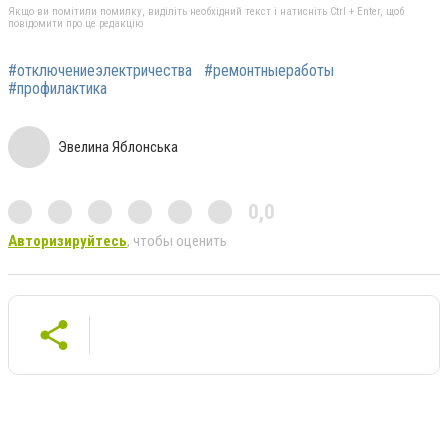
Якщо ви помітили помилку, виділіть необхідний текст і натисніть Ctrl + Enter, щоб
повідомити про це редакцію
#отключениеэлектричества
#ремонтныеработы
#профилактика
Эвелина Яблонська
0,0
Авторизируйтесь
, чтобы оценить