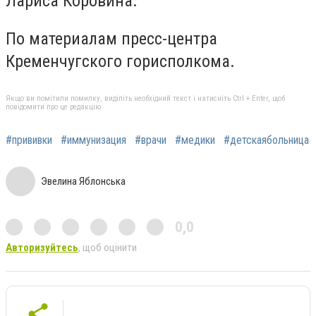
Лариса Коровина.
По материалам пресс-центра
Кременчугского горисполкома.
Якщо ви помітили помилку, виділіть необхідний текст і натисніть Ctrl + Enter, щоб
повідомити про це редакцію
#прививки
#иммунизация
#врачи
#медики
#детскаябольница
Эвелина Яблонська
0,0
Авторизуйтесь
, щоб оцінити