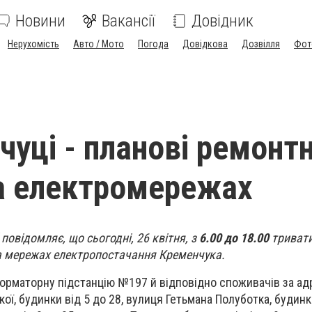
Новини
Вакансії
Довідник
Нерухомість
Авто / Мото
Погода
Довідкова
Дозвілля
Фот
чуці - планові ремонтн
а електромережах
повідомляє, що сьогодні, 26 квітня, з
6.00 до 18.00
тривати
на мережах електропостачання Кременчука.
орматорну підстанцію №197 й відповідно споживачів за ад
ї, будинки від 5 до 28, вулиця Гетьмана Полуботка, будинки