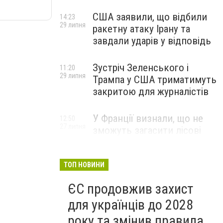
США заявили, що відбили
14:23
29 липня
ракетну атаку Ірану та
завдали ударів у відповідь
Зустріч Зеленського і
11:20
29 липня
Трампа у США триматимуть
закритою для журналістів
У Франції визнали, що не
12:50
27 липня
зможуть загасити лісові
пожежі біля Бордо до осені
ТОП НОВИНИ
ЄС продовжив захист
для українців до 2028
року та змінив правила