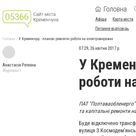
Головна
Афіша
Карта міста
Питання-відповідь
Головна
У Кременчуці - планові ремонтні роботи на електромережах
07:29, 26 квітня 2017 р.
У Кремен
Анастасія Репніна
Журналіст
роботи н
ПАТ "Полтаваобленерго" 
та капітальні ремонти 
Буде відключено трансф
вулиця З.Космодем'янсько