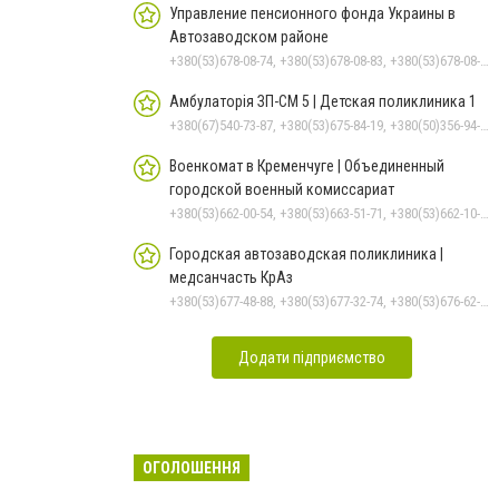
Управление пенсионного фонда Украины в
Автозаводском районе
+380(53)678-08-74, +380(53)678-08-83, +380(53)678-08-41, +380(53)678-08-86, +380(53)678-09-05
Амбулаторія ЗП-СМ 5 | Детская поликлиника 1
+380(67)540-73-87, +380(53)675-84-19, +380(50)356-94-69
Военкомат в Кременчуге | Объединенный
городской военный комиссариат
+380(53)662-00-54, +380(53)663-51-71, +380(53)662-10-35
Городская автозаводская поликлиника |
медсанчасть КрАз
+380(53)677-48-88, +380(53)677-32-74, +380(53)676-62-99, +380536766187
Додати підприємство
ОГОЛОШЕННЯ