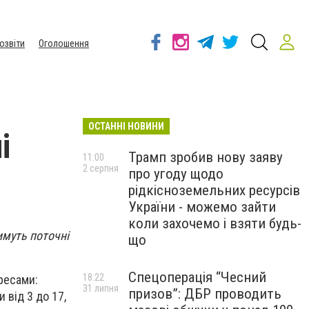
озвіти
Оголошення
ОСТАННІ НОВИНИ
і
Трамп зробив нову заяву
11:00
2 серпня
про угоду щодо
рідкісноземельних ресурсів
України - можемо зайти
коли захочемо і взяти будь-
муть поточні
що
Спецоперація “Чесний
18:22
ресами:
31 липня
призов”: ДБР проводить
 від 3 до 17,