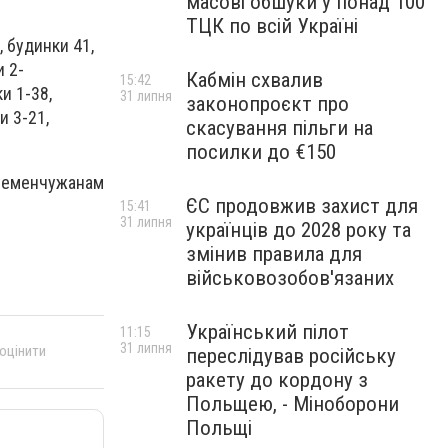
масові обшуки у понад 100
ТЦК по всій Україні
 будинки 41,
и 2-
Кабмін схвалив
15:42
и 1-38,
31 липня
законопроєкт про
и 3-21,
скасування пільги на
посилки до €150
кременчужанам
ЄС продовжив захист для
15:41
31 липня
українців до 2028 року та
змінив правила для
військовозобов'язаних
Український пілот
11:15
31 липня
 оцінити
переслідував російську
ракету до кордону з
Польщею, - Міноборони
Польщі