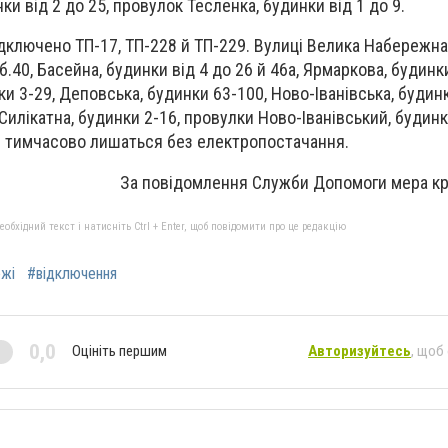
ки від 2 до 25, провулок Тесленка, будинки від 1 до 9.
ідключено ТП-17, ТП-228 й ТП-229. Вулиці Велика Набережна,
, б.40, Басейна, будинки від 4 до 26 й 46а, Ярмаркова, будинк
и 3-29, Деповська, будинки 63-100, Ново-Іванівська, будинк
Силікатна, будинки 2-16, провулки Ново-Іванівський, будинк
7 тимчасово лишаться без електропостачання.
За повідомлення Служби Допомоги мера 
бхідний текст і натисніть Ctrl + Enter, щоб повідомити про це редакцію
жі
#відключення
0,0
Оцініть першим
Авторизуйтесь
, щоб