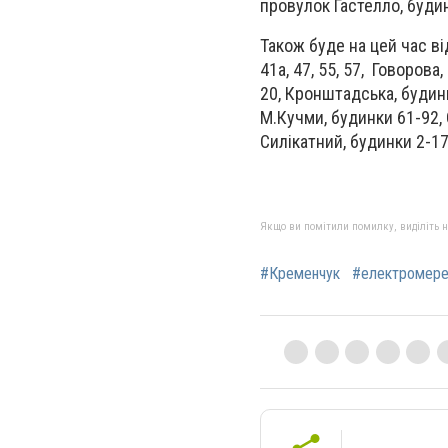
провулок Гастелло, будин
Також буде на цей час в
41а, 47, 55, 57, Говорова
20, Кронштадська, будинк
М.Кучми, будинки 61-92, 
Силікатний, будинки 2-1
Якщо ви помітили помилку, виділіть нео
#Кременчук
#електромере