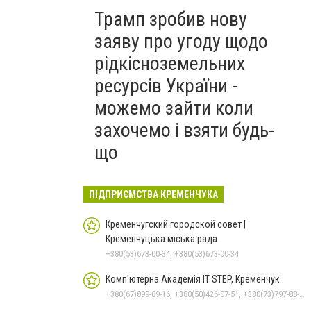
Трамп зробив нову
заяву про угоду щодо
рідкісноземельних
ресурсів України -
можемо зайти коли
захочемо і взяти будь-
що
ПІДПРИЄМСТВА КРЕМЕНЧУКА
Кременчугский городской совет |
Кременчуцька міська рада
+380(53)673-00-34, +380(53)673-00-34
Комп'ютерна Академія IT STEP, Кременчук
+380(67)899-09-16, +380(50)426-07-51, +380(73)797-88-17