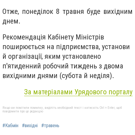
Отже, понеділок 8 травня буде вихідним
днем.
Рекомендація Кабінету Міністрів
поширюється на підприємства, установи
й організації, яким установлено
п'ятиденний робочий тиждень з двома
вихідними днями (субота й неділя).
За матеріалами Урядового порталу
Якщо ви помітили помилку, виділіть необхідний текст і натисніть Ctrl + Enter, щоб
повідомити про це редакцію
#Кабмін
#вихідні
#травень