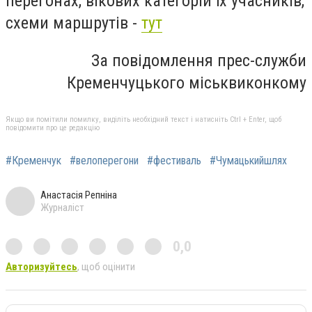
перегонах, вікових категорій їх учасників,
схеми маршрутів -
тут
За повідомлення прес-служби
Кременчуцького міськвиконкому
Якщо ви помітили помилку, виділіть необхідний текст і натисніть Ctrl + Enter, щоб
повідомити про це редакцію
#Кременчук
#велоперегони
#фестиваль
#Чумацькийшлях
Анастасія Репніна
Журналіст
0,0
Авторизуйтесь
, щоб оцінити