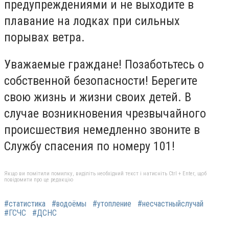
предупреждениями и не выходите в
плавание на лодках при сильных
порывах ветра.
Уважаемые граждане! Позаботьтесь о
собственной безопасности! Берегите
свою жизнь и жизни своих детей. В
случае возникновения чрезвычайного
происшествия немедленно звоните в
Службу спасения по номеру 101!
Якщо ви помітили помилку, виділіть необхідний текст і натисніть Ctrl + Enter, щоб
повідомити про це редакцію
#статистика
#водоёмы
#утопление
#несчастныйслучай
#ГСЧС
#ДСНС