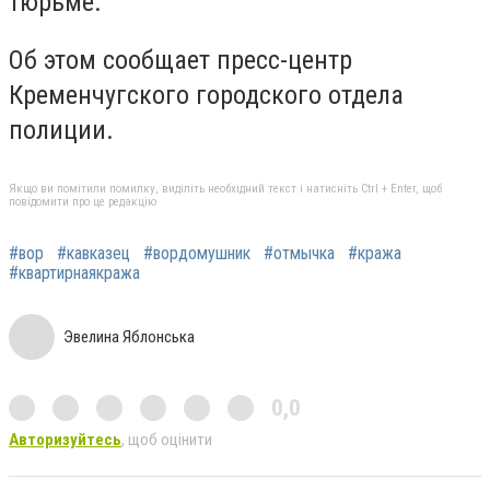
тюрьме.
Об этом сообщает пресс-центр
Кременчугского городского отдела
полиции.
Якщо ви помітили помилку, виділіть необхідний текст і натисніть Ctrl + Enter, щоб
повідомити про це редакцію
#вор
#кавказец
#вордомушник
#отмычка
#кража
#квартирнаякража
Эвелина Яблонська
0,0
Авторизуйтесь
, щоб оцінити