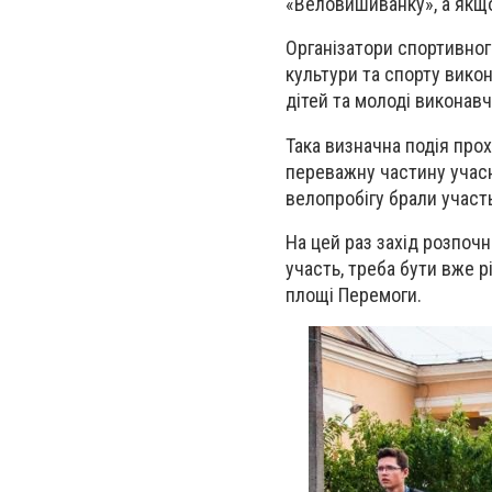
«Веловишиванку», а якщо
Організатори спортивного
культури та спорту викон
дітей та молоді виконавч
Така визначна подія про
переважну частину учасн
велопробігу брали участ
На цей раз захід розпочн
участь, треба бути вже 
площі Перемоги.