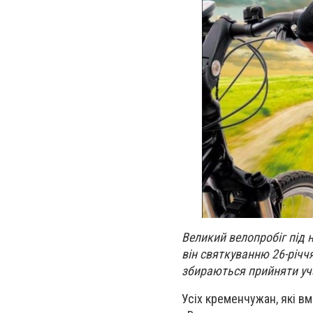
Великий велопробіг під 
він святкуванню 26-річч
збираються прийняти уча
Усіх кременчужан, які в