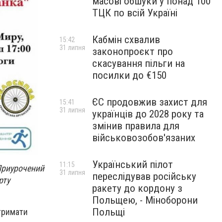
масові обшуки у понад 100
ТЦК по всій Україні
Кабмін схвалив
15:42
31 липня
законопроєкт про
скасування пільги на
посилки до €150
ЄС продовжив захист для
15:41
31 липня
українців до 2028 року та
змінив правила для
військовозобов'язаних
Український пілот
11:15
Приурочений
31 липня
переслідував російську
рту
ракету до кордону з
Польщею, - Міноборони
Польщі
дтримати