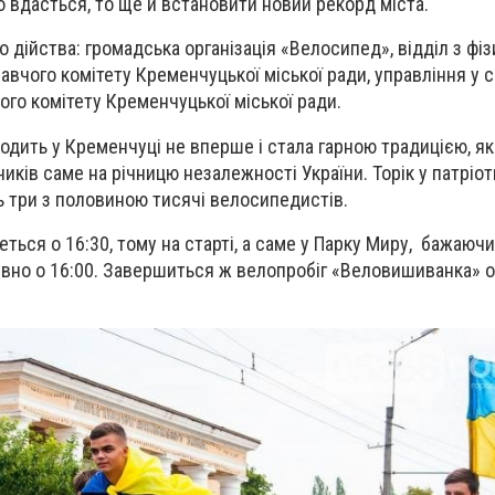
 вдасться, то ще й встановити новий рекорд міста.
 дійства: громадська організація «Велосипед», відділ з фіз
авчого комітету Кременчуцької міської ради, управління у сп
ого комітету Кременчуцької міської ради.
ходить у Кременчуці не вперше і стала гарною традицією, як
иків саме на річницю незалежності України. Торік у патріо
ь три з половиною тисячі велосипедистів.
еться о 16:30, тому на старті, а саме у Парку Миру, бажаюч
рівно о 16:00. Завершиться ж велопробіг «Веловишиванка» о