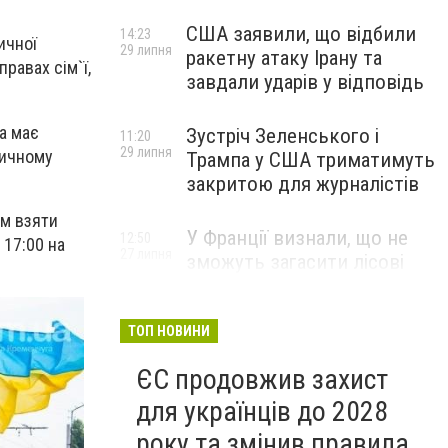
США заявили, що відбили
14:23
ичної
29 липня
ракетну атаку Ірану та
равах сім`ї,
завдали ударів у відповідь
а має
Зустріч Зеленського і
11:20
29 липня
тичному
Трампа у США триматимуть
закритою для журналістів
им взяти
У Франції визнали, що не
12:50
 17:00 на
27 липня
зможуть загасити лісові
пожежі біля Бордо до осені
ТОП НОВИНИ
ЄС продовжив захист
для українців до 2028
року та змінив правила