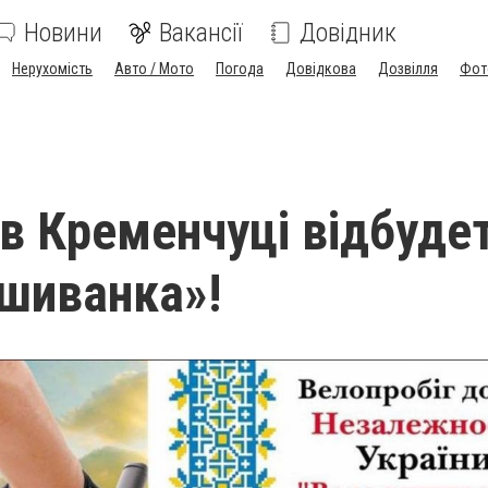
Новини
Вакансії
Довідник
Нерухомість
Авто / Мото
Погода
Довідкова
Дозвілля
Фот
 в Кременчуці відбуде
шиванка»!