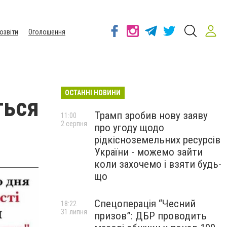
озвіти
Оголошення
ОСТАННІ НОВИНИ
ться
Трамп зробив нову заяву
11:00
2 серпня
про угоду щодо
рідкісноземельних ресурсів
України - можемо зайти
коли захочемо і взяти будь-
що
Спецоперація “Чесний
18:22
31 липня
призов”: ДБР проводить