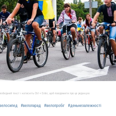
бхідний текст і натисніть Ctrl + Enter, щоб повідомити про це редакцію
велосипед
#велопарад
#велопробіг
#деньнезалежності