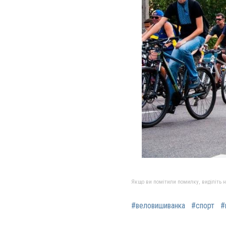
Якщо ви помітили помилку, виділіть нео
#веловишиванка
#спорт
#