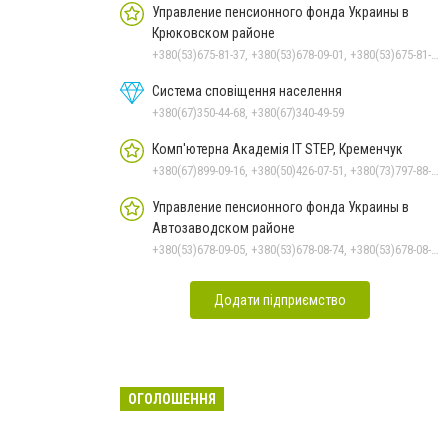
Управление пенсионного фонда Украины в
Крюковском районе
+380(53)675-81-37, +380(53)678-09-01, +380(53)675-81-32, +380(53)675-81-40, +380(53)675-81-33, +380(53)675-81-38, +380(53)675-81-31, +380(53)678-08-87
Система сповіщення населення
+380(67)350-44-68, +380(67)340-49-59
Комп'ютерна Академія IT STEP, Кременчук
+380(67)899-09-16, +380(50)426-07-51, +380(73)797-88-17
Управление пенсионного фонда Украины в
Автозаводском районе
+380(53)678-09-05, +380(53)678-08-74, +380(53)678-08-83, +380(53)678-08-41, +380(53)678-08-86
Додати підприємство
ОГОЛОШЕННЯ