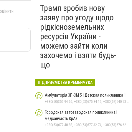
Трамп зробив нову
 оцінити
заяву про угоду щодо
рідкісноземельних
ресурсів України -
можемо зайти коли
захочемо і взяти будь-
що
ПІДПРИЄМСТВА КРЕМЕНЧУКА
Амбулаторія ЗП-СМ 5 | Детская поликлиника 1
+380(50)356-94-69, +380(53)675-84-19, +380(67)540-73-87
Городская автозаводская поликлиника |
медсанчасть КрАз
+380(53)677-48-88, +380(53)677-32-74, +380(53)676-62-99, +380536766187