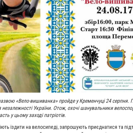
назвою «Вело-вишиванка» пройде у Кременчуці 24 серпня. 
я незалежності України. Отож, охочі шанувальники велоспо
сть у цьому заході патріотів.
міють їздити на велосипеді, запрошують приєднатися та пі