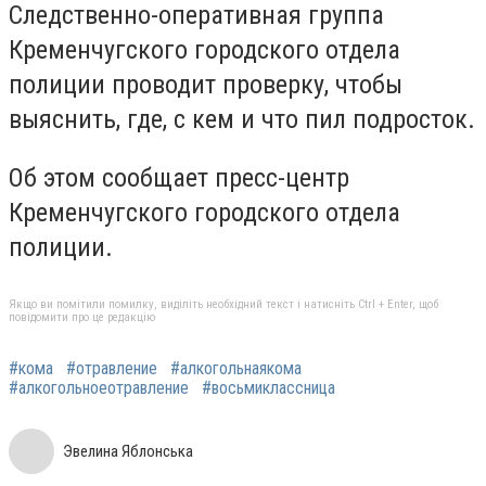
Следственно-оперативная группа
Кременчугского городского отдела
полиции проводит проверку, чтобы
выяснить, где, с кем и что пил подросток.
Об этом сообщает пресс-центр
Кременчугского городского отдела
полиции.
Якщо ви помітили помилку, виділіть необхідний текст і натисніть Ctrl + Enter, щоб
повідомити про це редакцію
#кома
#отравление
#алкогольнаякома
#алкогольноеотравление
#восьмиклассница
Эвелина Яблонська