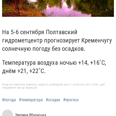
На 5-6 сентября Полтавский
гидрометцентр прогнозирует Кременчугу
солнечную погоду без осадков.
Температура воздуха ночью +14, +16˚С,
днём +21, +22˚С.
Якщо ви помітили помилку, виділіть необхідний текст і натисніть Ctrl + Enter, щоб
повідомити про це редакцію
#погода
#температура
#осадки
#прогноз
Эвелина Яблонська