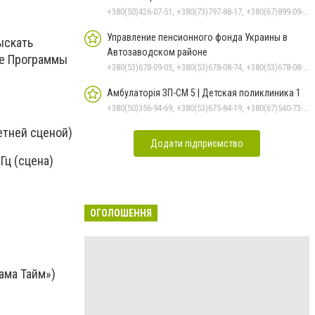
+380(50)426-07-51, +380(73)797-88-17, +380(67)899-09-16
Управление пенсионного фонда Украины в
ыскать
Автозаводском районе
ке Программы
+380(53)678-09-05, +380(53)678-08-74, +380(53)678-08-83, +380(53)678-08-41, +380(53)678-08-86
Амбулаторія ЗП-СМ 5 | Детская поликлиника 1
+380(50)356-94-69, +380(53)675-84-19, +380(67)540-73-87
етней сценой)
Додати підприємство
2 Гц (сцена)
ОГОЛОШЕННЯ
ама Тайм»)