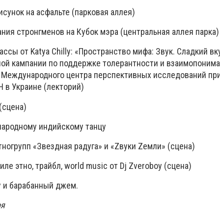
рисунок на асфальте (парковая аллея)
вания стронгменов на Кубок мэра (центральная аллея парка)
лассы от Katya Chilly: «Пространство мифа: Звук. Сладкий вк
ой кампании по поддержке толерантности и взаимопоним
т Международного центра перспективных исследований пр
 в Украине (лекторий)
(сцена)
 народному индийскому танцу
 этногрупп «Звездная радуга» и «Zвуки Zемли» (сцена)
стиле этно, трайбл, world music от Dj Zveroboy (сцена)
оу и барабанный джем.
бря