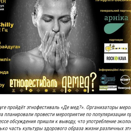
чуге пройдёт этнофестиваль «Де мед?». Организаторы мер
ла планировали провести мероприятие по популяризации п
ессе обсуждения пришли к выводу, что употребление эколо
ько часть культуры здорового образа жизни различных этн