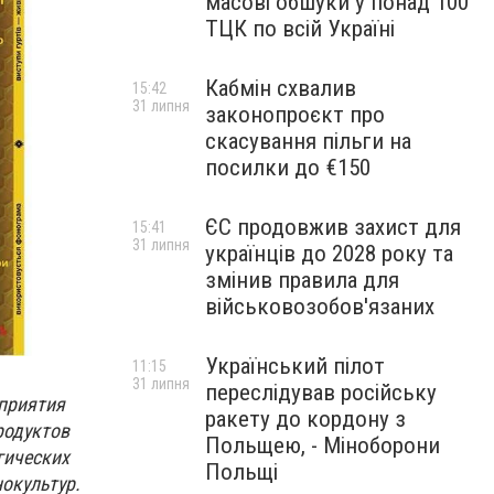
масові обшуки у понад 100
ТЦК по всій Україні
Кабмін схвалив
15:42
31 липня
законопроєкт про
скасування пільги на
посилки до €150
ЄС продовжив захист для
15:41
31 липня
українців до 2028 року та
змінив правила для
військовозобов'язаних
Український пілот
11:15
31 липня
переслідував російську
оприятия
ракету до кордону з
родуктов
Польщею, - Міноборони
гических
Польщі
окультур.