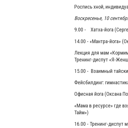
Роспись хной, индивиду
Воскресенье, 10 сентяб
9.00 - Хатха-йога (Серг
14.00 - «Мантра-йога
Лекция для мам «Корми
Тренинг-диспут «Я-Женщ
15.00 - Взаимный тай
Фейсбилдинг: гимнасти
Офисная йога (Окса
«Мама в ресурсе» где вз
Тайм»)
16.00 - Тренинг-диспу