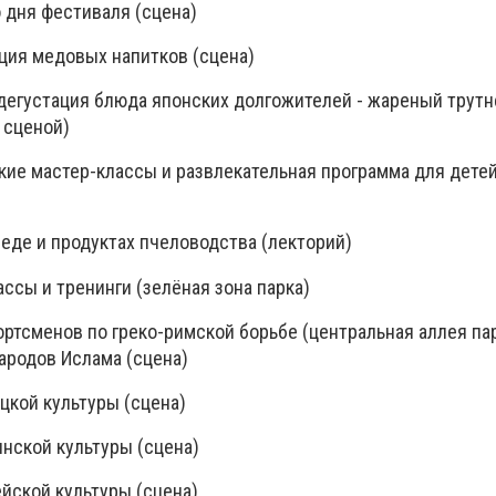
о дня фестиваля (сцена)
тация медовых напитков (сцена)
и дегустация блюда японских долгожителей - жареный трут
 сценой)
етские мастер-классы и развлекательная программа для дете
 меде и продуктах пчеловодства (лекторий)
лассы и тренинги (зелёная зона парка)
ортсменов по греко-римской борьбе (центральная аллея пар
ародов Ислама (сцена)
цкой культуры (сцена)
янской культуры (сцена)
ейской культуры (сцена)