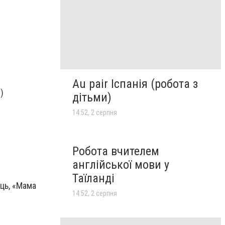
Au pair Іспанія (робота з
 Тайм»)
дітьми)
14:52, 2 серпня
Робота вчителем
англійської мови у
Таїланді
ць, «Мама
14:52, 2 серпня