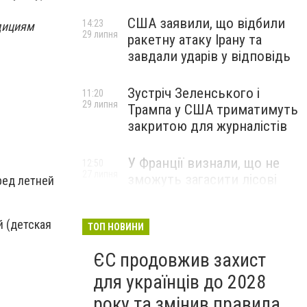
США заявили, що відбили
14:23
дициям
29 липня
ракетну атаку Ірану та
завдали ударів у відповідь
Зустріч Зеленського і
11:20
29 липня
Трампа у США триматимуть
закритою для журналістів
У Франції визнали, що не
12:50
27 липня
зможуть загасити лісові
ред летней
пожежі біля Бордо до осені
й (детская
ТОП НОВИНИ
ЄС продовжив захист
для українців до 2028
року та змінив правила