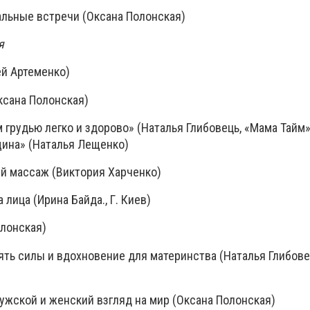
альные встречи (Оксана Полонская)
ря
ей Артеменко)
» (Оксана Полонская)
м грудью легко и здорово» (Наталья Глибовець, «Мама
ина» (Наталья Лещенко)
ский массаж (Виктория Харченко)
ка лица (Ирина Байда., Г. Киев)
на Полонская)
ять силы и вдохновение для материнства (Наталья Глибове
т мужской и женский взгляд на мир (Оксана Полонская)