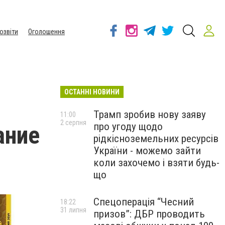
озвіти
Оголошення
ОСТАННІ НОВИНИ
Трамп зробив нову заяву
11:00
2 серпня
про угоду щодо
ание
рідкісноземельних ресурсів
України - можемо зайти
коли захочемо і взяти будь-
що
Спецоперація “Чесний
18:22
31 липня
призов”: ДБР проводить