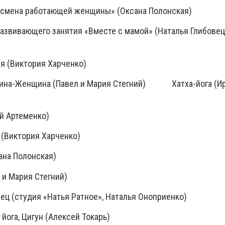
рая смена работающей женщины» (Оксана Полонская)
азвивающего занятия «Вместе с мамой» (Наталья Глибовец
я (Виктория Харченко)
чина-Женщина (Павел и Мария Стегний) Хатха-йога (Ир
Сергей Артеменко)
ши (Виктория Харченко)
Оксана Полонская)
вел и Мария Стегний)
ец (студия «Натья Ратное», Наталья Оноприенко)
кая йога, Цигун (Алексей Токарь)