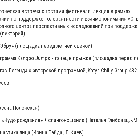
орческая встреча с гостями фестиваля; лекция в рамках
нии по поддержке толерантности и взаимопонимания «От
одного центра перспективных исследований при поддерж
 (лекторий)
 «Эбру» (площадка перед летней сценой)
ограмма Kangoo Jumps - танец в прыжке (площадка перед л
 Стас Легенда с авторской программой, Katya Chilly Group 43
ассов
» (Оксана Полонская)
 «Чудо рождения» + слингоношение (Наталья Глибовец, «М
имнастика лица (Ирина Байда., Г. Киев)