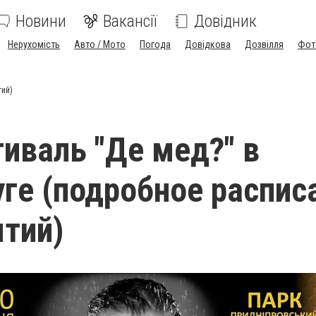
Новини
Вакансії
Довідник
Нерухомість
Авто / Мото
Погода
Довідкова
Дозвілля
Фот
тий)
иваль "Де мед?" в
ге (подробное распис
тий)