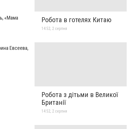
ь, «Мама
Робота в готелях Китаю
14:52, 2 серпня
ина Евсеева,
Робота з дітьми в Великої
Британії
14:52, 2 серпня