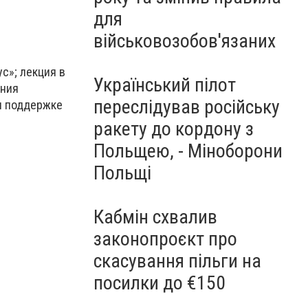
для
військовозобов'язаних
ус»; лекция в
Український пілот
ания
переслідував російську
и поддержке
ракету до кордону з
Польщею, - Міноборони
Польщі
Кабмін схвалив
законопроєкт про
скасування пільги на
посилки до €150