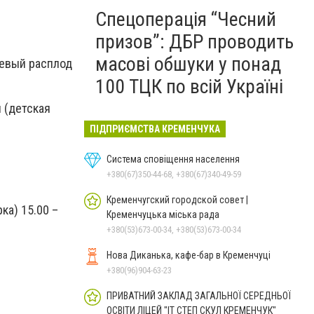
Спецоперація “Чесний
призов”: ДБР проводить
масові обшуки у понад
невый расплод
100 ТЦК по всій Україні
й (детская
ПІДПРИЄМСТВА КРЕМЕНЧУКА
Система сповіщення населення
+380(67)350-44-68, +380(67)340-49-59
Кременчугский городской совет |
ка) 15.00 –
Кременчуцька міська рада
+380(53)673-00-34, +380(53)673-00-34
Нова Диканька, кафе-бар в Кременчуці
+380(96)904-63-23
ПРИВАТНИЙ ЗАКЛАД ЗАГАЛЬНОЇ СЕРЕДНЬОЇ
ОСВІТИ ЛІЦЕЙ "ІТ СТЕП СКУЛ КРЕМЕНЧУК"