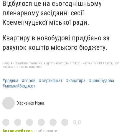
Відбулося це на сьогоднішньому
пленарному засіданні сесії
Кременчуцької міської ради.
Квартиру в новобудові придбано за
рахунок коштів міського бюджету.
Якщо ви помітили помилку, виділіть необхідний текст і натисніть Ctrl + Enter, щоб
повідомити про це редакцію
#родина
#герой
#сертифікат
#квартира
#новобудова
#міськийбюджет
Харченко Иона
0,0
Авторизуйтесь
, щоб оцінити