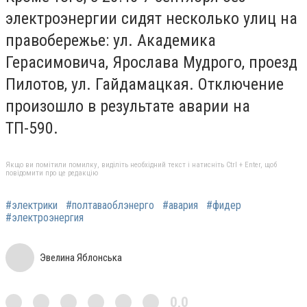
электроэнергии сидят несколько улиц на
правобережье: ул. Академика
Герасимовича, Ярослава Мудрого, проезд
Пилотов, ул. Гайдамацкая. Отключение
произошло в результате аварии на
ТП-590.
Якщо ви помітили помилку, виділіть необхідний текст і натисніть Ctrl + Enter, щоб
повідомити про це редакцію
#электрики
#полтаваоблэнерго
#авария
#фидер
#электроэнергия
Эвелина Яблонська
0,0