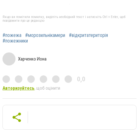
Якщо ви помітили помилку, виділіть необхідний текст і натисніть Ctrl + Enter, щоб
повідомити про це редакцію
#пожежа
#морозильнікамери
#відкритатериторія
#пожежники
Харченко Иона
0,0
Авторизуйтесь
, щоб оцінити