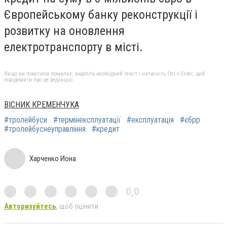
Європейському банку реконструкції і
розвитку на оновлення
електротранспорту в місті.
Якщо ви помітили помилку, виділіть необхідний текст і натисніть Ctrl + Enter, щоб
повідомити про це редакцію
ВІСНИК КРЕМЕНЧУКА
#тролейбуси
#термінексплуатації
#експлуатація
#єбрр
#тролейбуснеуправління
#кредит
Харченко Иона
0,0
Авторизуйтесь
, щоб оцінити