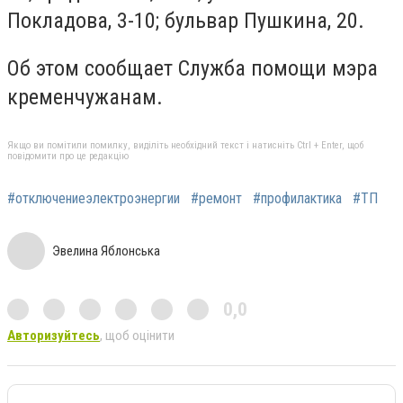
Покладова, 3-10; бульвар Пушкина, 20.
Об этом сообщает Служба помощи мэра
кременчужанам.
Якщо ви помітили помилку, виділіть необхідний текст і натисніть Ctrl + Enter, щоб
повідомити про це редакцію
#отключениеэлектроэнергии
#ремонт
#профилактика
#ТП
Эвелина Яблонська
0,0
Авторизуйтесь
, щоб оцінити