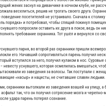
дущий жених заснул на диванчике в ночном клубе, не расс
лжала веселиться, решив не трогать своего друга. Охранн
 поведение посетителей не устраивало. Сначала к столику
ль порядка» и потребовал, чтобы спящий покинул помещен
уснувшего попросили оставить их друга в покое, ведь он ни
полнять требование охранника. Тот ушёл и вернулся со св
уснувшего парня, во второй раз охранники пришли всемеро
олокли его. Начавший сопротивляться парень получил неск
 который вступился за него, получил кулаком в нос. Суровые
– невесту уснувшего, которая осмелилась вмешаться, что
ытаскивали из заведения за волосы. Так поступали с жен
ывающие «насыр» и нацисты, не считавшие славян людьми.
ами, охранники вытолкали из заведения взашей на улицу, а
асфальт так, что он получил сотрясение мозга и черепно-
осле удара парень потерял сознание.