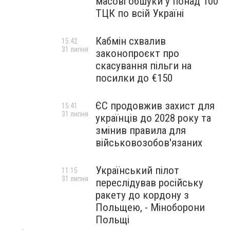
масові обшуки у понад 100
ТЦК по всій Україні
Кабмін схвалив
15:42
31 липня
законопроєкт про
скасування пільги на
посилки до €150
ЄС продовжив захист для
15:41
31 липня
українців до 2028 року та
змінив правила для
військовозобов'язаних
Український пілот
11:15
31 липня
переслідував російську
ракету до кордону з
Польщею, - Міноборони
Польщі