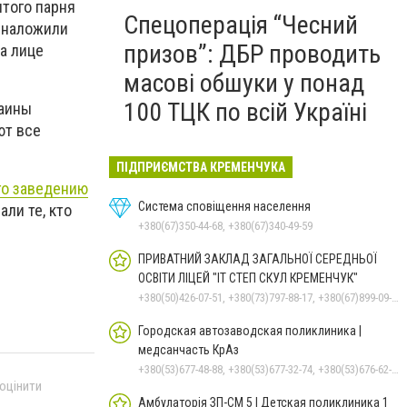
того парня
Спецоперація “Чесний
у наложили
призов”: ДБР проводить
на лице
масові обшуки у понад
100 ТЦК по всій Україні
раины
ют все
ПІДПРИЄМСТВА КРЕМЕНЧУКА
го заведению
Система сповіщення населення
али те, кто
+380(67)350-44-68, +380(67)340-49-59
ПРИВАТНИЙ ЗАКЛАД ЗАГАЛЬНОЇ СЕРЕДНЬОЇ
ОСВІТИ ЛІЦЕЙ "ІТ СТЕП СКУЛ КРЕМЕНЧУК"
+380(50)426-07-51, +380(73)797-88-17, +380(67)899-09-16
Городская автозаводская поликлиника |
медсанчасть КрАз
+380(53)677-48-88, +380(53)677-32-74, +380(53)676-62-99, +380536766187
 оцінити
Амбулаторія ЗП-СМ 5 | Детская поликлиника 1