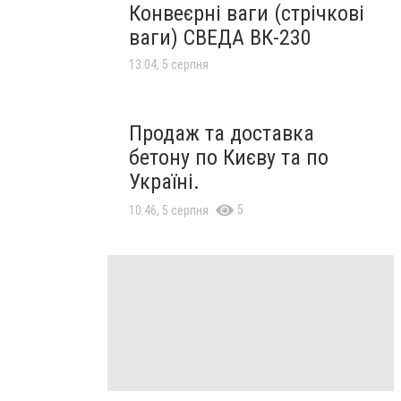
Конвеєрні ваги (стрічкові
ваги) СВЕДА ВК-230
13:04, 5 серпня
Продаж та доставка
бетону по Києву та по
Україні.
5
10:46, 5 серпня