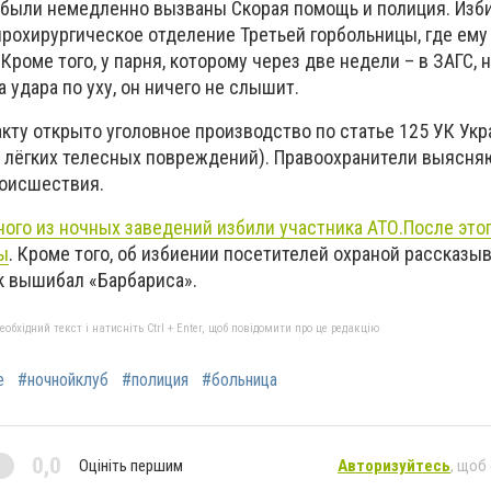
были немедленно вызваны Скорая помощь и полиция. Изби
йрохирургическое отделение Третьей горбольницы, где ем
Кроме того, у парня, которому через две недели – в ЗАГС, 
а удара по уху, он ничего не слышит.
акту открыто уголовное производство по статье 125 УК Ук
лёгких телесных повреждений). Правоохранители выясня
роисшествия.
ного из ночных заведений избили участника АТО.
После это
ы
. Кроме того, об избиении посетителей охраной рассказыв
к вышибал «Барбариса».
бхідний текст і натисніть Ctrl + Enter, щоб повідомити про це редакцію
е
#ночнойклуб
#полиция
#больница
0,0
Оцініть першим
Авторизуйтесь
, щоб