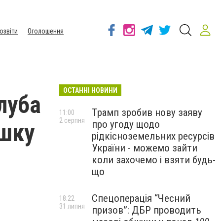
озвіти
Оголошення
ОСТАННІ НОВИНИ
луба
Трамп зробив нову заяву
11:00
2 серпня
про угоду щодо
ушку
рідкісноземельних ресурсів
України - можемо зайти
коли захочемо і взяти будь-
що
Спецоперація “Чесний
18:22
31 липня
призов”: ДБР проводить