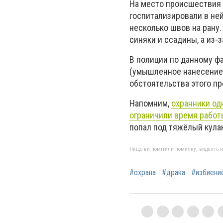
На место происшествия 
госпитализировали в не
несколько швов на рану. 
синяки и ссадины, а из-з
В полиции по данному ф
(умышленное нанесение 
обстоятельства этого п
Напомним,
охранники од
ограничили время работ
попал под тяжёлый кула
Якщо ви помітили помилку, виділіть нео
#охрана
#драка
#избиени