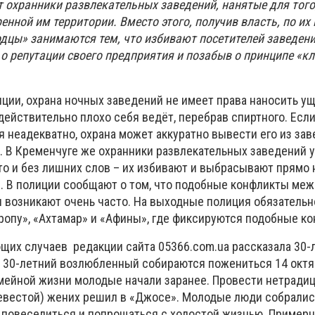
т охранники развлекательных заведений, нанятые для того
енной им территории. Вместо этого, получив власть, по их
одцы» занимаются тем, что избивают посетителей заведени
о репутации своего предприятия и позабыв о принципе «кл
иции, охрана ночных заведений не имеет права наносить у
действительно плохо себя ведёт, перебрав спиртного. Есл
я неадекватно, охрана может аккуратно вывести его из за
и. В Кременчуге же охранники развлекательных заведений
о и без лишних слов – их избивают и выбрасывают прямо н
й. В полиции сообщают о том, что подобные конфликты меж
 возникают очень часто. На выходные полиция обязательн
вропу», «Ахтамар» и «Афины», где фиксируются подобные к
ющих случаев редакции сайта 05366
.com.ua
рассказала 30-
ё 30-летний возлюбленный собираются пожениться 14 октя
мейной жизни молодые начали заранее. Провести нетради
евестой) жених решил в «Джосе». Молодые люди собралис
 повеселиться и попрощаться с холостой жизнью. Примерн