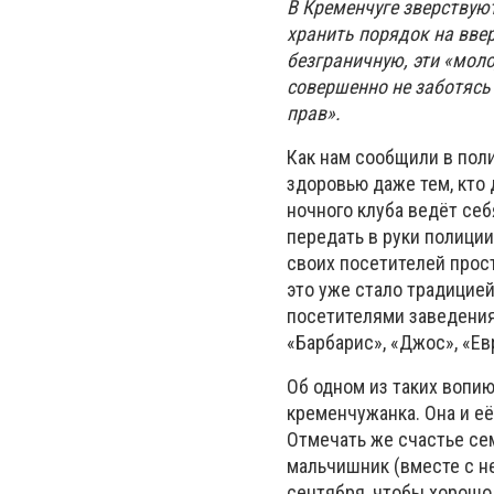
В Кременчуге зверствую
хранить порядок на ввер
безграничную, эти «мол
совершенно не заботясь 
прав».
Как нам сообщили в пол
здоровью даже тем, кто 
ночного клуба ведёт себ
передать в руки полици
своих посетителей прост
это уже стало традицие
посетителями заведения
«Барбарис», «Джос», «Е
Об одном из таких вопи
кременчужанка. Она и е
Отмечать же счастье се
мальчишник (вместе с н
сентября, чтобы хорошо