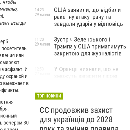
, чтобы
 мнению,
США заявили, що відбили
14:23
29 липня
й,
ракетну атаку Ірану та
иент всегда
завдали ударів у відповідь
Зустріч Зеленського і
11:20
щерб
29 липня
Трампа у США триматимуть
и посетитель
закритою для журналістів
ведения или
 усмиряют
У Франції визнали, що не
а асфальт. И
12:50
27 липня
зможуть загасити лісові
ду охраной и
пожежі біля Бордо до осені
о выезжает в
онфликты.
ТОП НОВИНИ
летняя
ЄС продовжив захист
бря.
ционный
для українців до 2028
ь вечером 30
року та змінив правила
о к трём