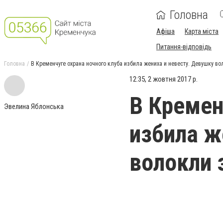
Головна
Афіша
Карта міста
Питання-відповідь
Головна
В Кременчуге охрана ночного клуба избила жениха и невесту. Девушку в
12:35, 2 жовтня 2017 р.
В Кремен
Эвелина Яблонська
избила ж
волокли 