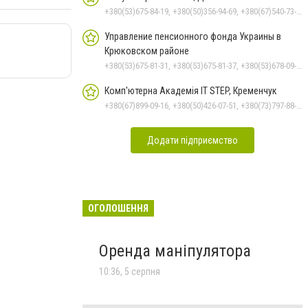
+380(53)675-84-19, +380(50)356-94-69, +380(67)540-73-87
Управление пенсионного фонда Украины в
Крюковском районе
+380(53)675-81-31, +380(53)675-81-37, +380(53)678-09-01, +380(53)675-81-32, +380(53)675-81-40, +380(53)675-81-33, +380(53)675-81-38, +380(53)678-08-87
Комп'ютерна Академія IT STEP, Кременчук
+380(67)899-09-16, +380(50)426-07-51, +380(73)797-88-17
Додати підприємство
ОГОЛОШЕННЯ
Оренда маніпулятора
10:36, 5 серпня