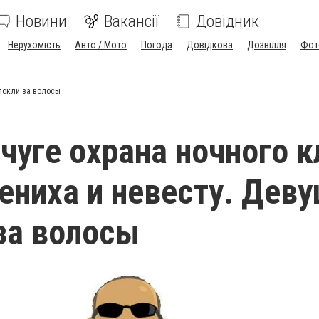
Новини
Вакансії
Довідник
Нерухомість
Авто / Мото
Погода
Довідкова
Дозвілля
Фот
олокли за волосы
чуге охрана ночного к
ениха и невесту. Дев
за волосы