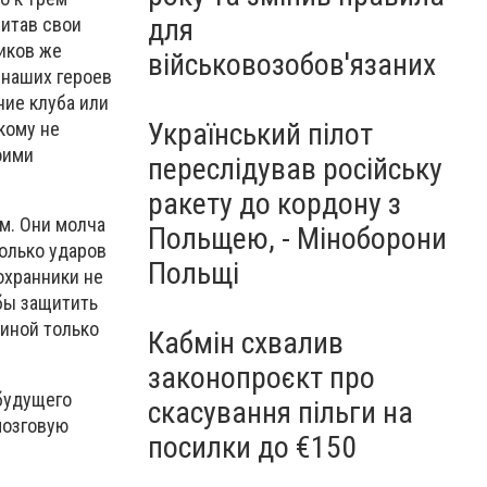
для
читав свои
иков же
військовозобов'язаних
 наших героев
ие клуба или
Український пілот
кому не
оими
переслідував російську
ракету до кордону з
м. Они молча
Польщею, - Міноборони
олько ударов
Польщі
 охранники не
бы защитить
щиной только
Кабмін схвалив
законопроєкт про
 будущего
скасування пільги на
мозговую
посилки до €150