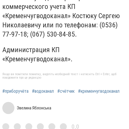
коммерческого учета КП
«Кременчугводоканал» Костюку Сергею
Николаевичу или по телефонам: (0536)
77-97-18; (067) 530-84-85.
Администрация КП
«Кременчугводоканал».
Якщо ви помітили помилку, виділіть необхідний текст і натисніть Ctrl + Enter, щоб
повідомити про це редакцію
#приборучёта
#водоканал
#счётчик
#кременчугводоканал
Эвелина Яблонська
0,0