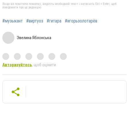
Якщо ви помітили помилку, виділіть необхідний текст і натисніть Ctrl + Enter, щоб
повідомити про це редакцію
#музыкант
#виртуоз
#гитара
#игорьзолотарёв
Эвелина Яблонська
Авторизуйтесь
, щоб оцінити