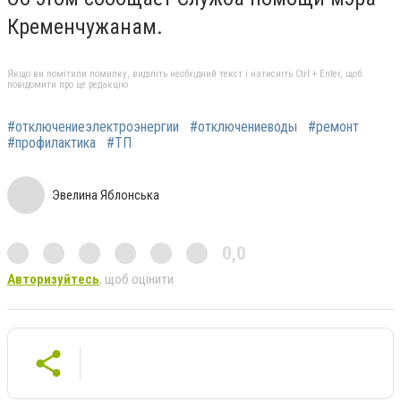
Кременчужанам.
Якщо ви помітили помилку, виділіть необхідний текст і натисніть Ctrl + Enter, щоб
повідомити про це редакцію
#отключениеэлектроэнергии
#отключениеводы
#ремонт
#профилактика
#ТП
Эвелина Яблонська
0,0
Авторизуйтесь
, щоб оцінити