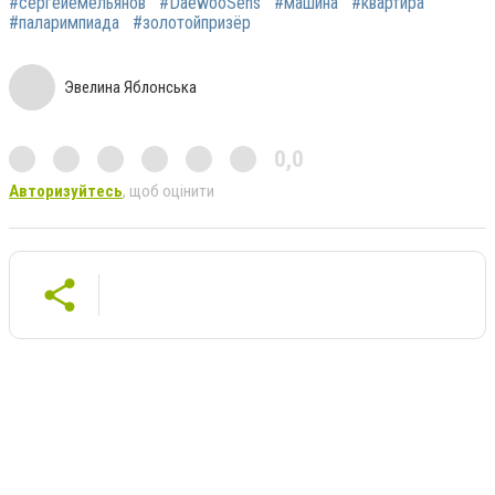
#сергейемельянов
#DaewooSens
#машина
#квартира
#паларимпиада
#золотойпризёр
Эвелина Яблонська
0,0
Авторизуйтесь
, щоб оцінити