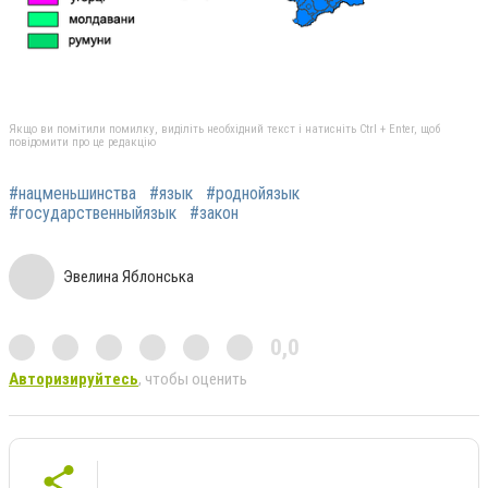
Якщо ви помітили помилку, виділіть необхідний текст і натисніть Ctrl + Enter, щоб
повідомити про це редакцію
#нацменьшинства
#язык
#роднойязык
#государственныйязык
#закон
Эвелина Яблонська
0,0
Авторизируйтесь
, чтобы оценить