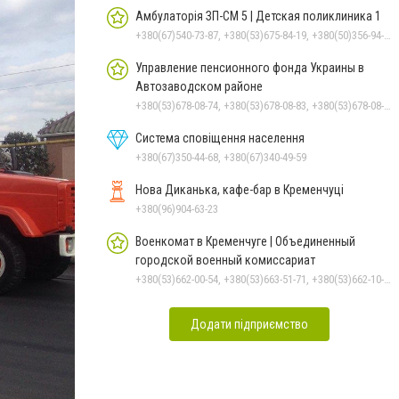
Амбулаторія ЗП-СМ 5 | Детская поликлиника 1
+380(67)540-73-87, +380(53)675-84-19, +380(50)356-94-69
Управление пенсионного фонда Украины в
Автозаводском районе
+380(53)678-08-74, +380(53)678-08-83, +380(53)678-08-41, +380(53)678-08-86, +380(53)678-09-05
Система сповіщення населення
+380(67)350-44-68, +380(67)340-49-59
Нова Диканька, кафе-бар в Кременчуці
+380(96)904-63-23
Военкомат в Кременчуге | Объединенный
городской военный комиссариат
+380(53)662-00-54, +380(53)663-51-71, +380(53)662-10-35
Додати підприємство