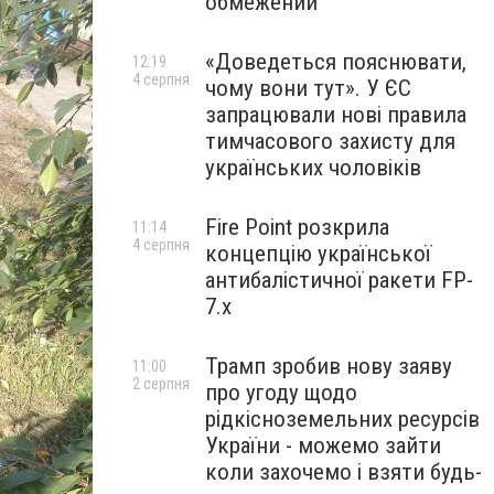
обмежений
«Доведеться пояснювати,
12:19
4 серпня
чому вони тут». У ЄС
запрацювали нові правила
тимчасового захисту для
українських чоловіків
Fire Point розкрила
11:14
4 серпня
концепцію української
антибалістичної ракети FP-
7.x
Трамп зробив нову заяву
11:00
2 серпня
про угоду щодо
рідкісноземельних ресурсів
України - можемо зайти
коли захочемо і взяти будь-