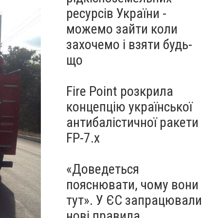
ресурсів України -
можемо зайти коли
захочемо і взяти будь-
що
Fire Point розкрила
концепцію української
антибалістичної ракети
FP-7.x
«Доведеться
пояснювати, чому вони
тут». У ЄС запрацювали
нові правила