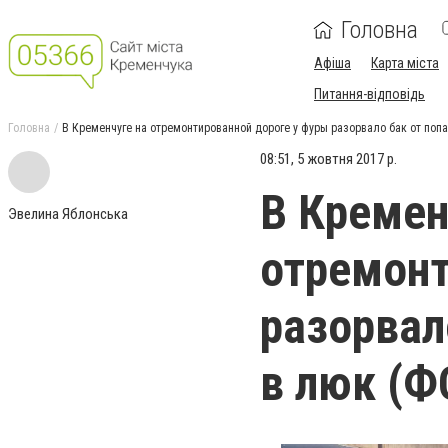
Головна
Афіша
Карта міста
Питання-відповідь
Головна
В Кременчуге на отремонтированной дороге у фуры разорвало бак от поп
08:51, 5 жовтня 2017 р.
В Кремен
Эвелина Яблонська
отремонт
разорвал
в люк (Ф