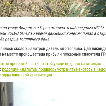
ов по улице Академика Герасимовича, в районе дома №117
иль VOLVO SH-12 во время движения колесом попал в откр
шёл разрыв топливного бака.
лилось около 250 литров дизельного топлива. Для ликвид
и на место происшествия прибыли пожарные спасатели ГП
отно проезжей части по этой улице недавно капитально
ко
подрядчикам потом пришлось устранять некоторые недос
олодцы ливневой канализации.