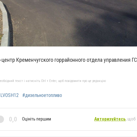
-центр Кременчугского горрайонного отдела управления Г
бхідний текст і натисніть Ctrl + Enter, щоб повідомити про це редакцію
OLVOSH12
#дизельноетопливо
0,0
Оцініть першим
Авторизуйтесь
, щоб