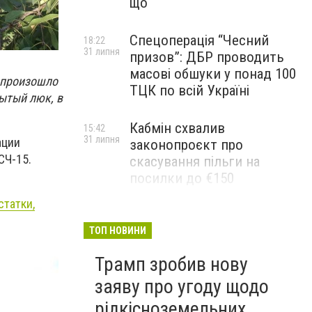
що
Спецоперація “Чесний
18:22
31 липня
призов”: ДБР проводить
масові обшуки у понад 100
, произошло
ТЦК по всій Україні
ытый люк, в
Кабмін схвалив
15:42
31 липня
ации
законопроєкт про
СЧ-15.
скасування пільги на
посилки до €150
татки,
ЄС продовжив захист для
15:41
31 липня
українців до 2028 року та
ТОП НОВИНИ
змінив правила для
Трамп зробив нову
військовозобов'язаних
заяву про угоду щодо
рідкісноземельних