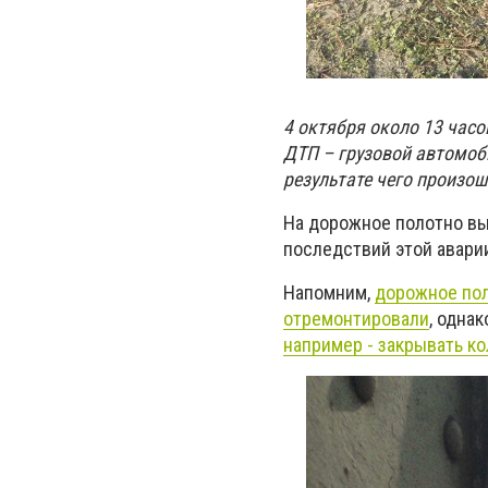
4 октября около 13 час
ДТП – грузовой автомоб
результате чего произо
На дорожное полотно вы
последствий этой авари
Напомним,
дорожное пол
отремонтировали
, одна
например - закрывать к