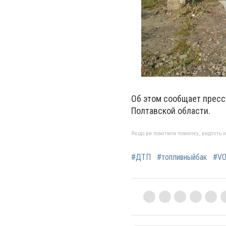
Об этом сообщает пресс
Полтавской области.
Якщо ви помітили помилку, виділіть нео
#ДТП
#топливныйбак
#V