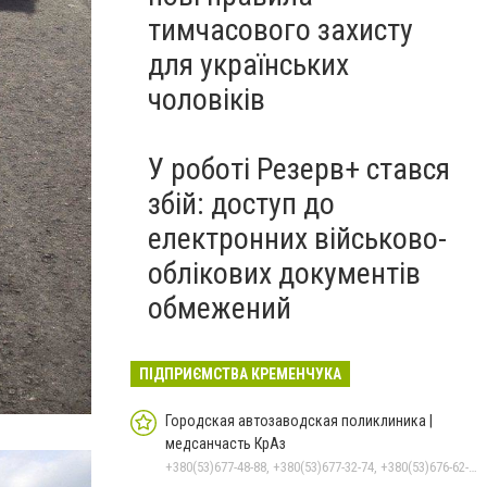
тимчасового захисту
для українських
чоловіків
У роботі Резерв+ стався
збій: доступ до
електронних військово-
облікових документів
обмежений
ПІДПРИЄМСТВА КРЕМЕНЧУКА
Городская автозаводская поликлиника |
медсанчасть КрАз
+380(53)677-48-88, +380(53)677-32-74, +380(53)676-62-99, +380536766187