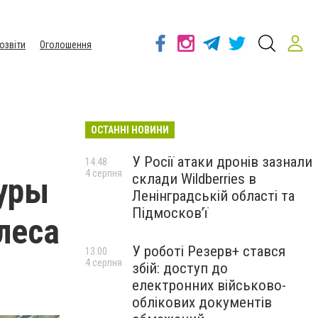
озвіти
Оголошення
ОСТАННІ НОВИНИ
У Росії атаки дронів зазнали
14:48
4 серпня
склади Wildberries в
фуры
Ленінградській області та
Підмосков’ї
леса
У роботі Резерв+ стався
13:00
4 серпня
збій: доступ до
електронних військово-
облікових документів