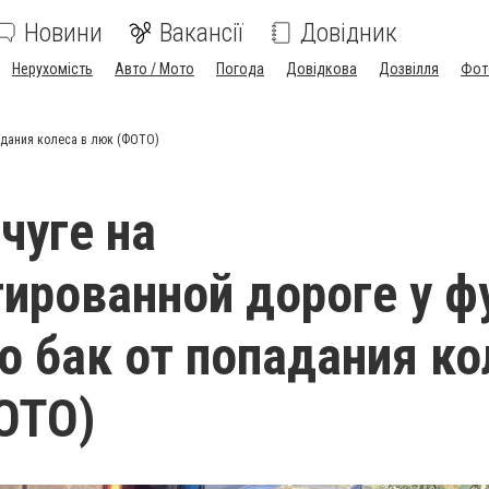
Новини
Вакансії
Довідник
Нерухомість
Авто / Мото
Погода
Довідкова
Дозвілля
Фот
адания колеса в люк (ФОТО)
чуге на
ированной дороге у 
о бак от попадания ко
ОТО)