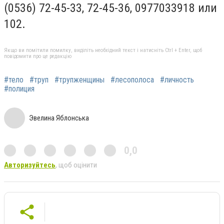
(0536) 72-45-33, 72-45-36, 0977033918 или
102.
Якщо ви помітили помилку, виділіть необхідний текст і натисніть Ctrl + Enter, щоб
повідомити про це редакцію
#тело
#труп
#трупженщины
#лесополоса
#личность
#полиция
Эвелина Яблонська
0,0
Авторизуйтесь
, щоб оцінити