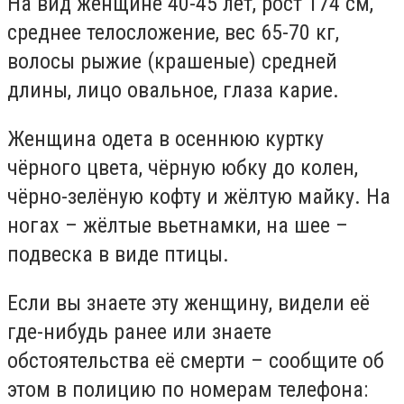
На вид женщине 40-45 лет, рост 174 см,
среднее телосложение, вес 65-70 кг,
волосы рыжие (крашеные) средней
длины, лицо овальное, глаза карие.
Женщина одета в осеннюю куртку
чёрного цвета, чёрную юбку до колен,
чёрно-зелёную кофту и жёлтую майку. На
ногах – жёлтые вьетнамки, на шее –
подвеска в виде птицы.
Если вы знаете эту женщину, видели её
где-нибудь ранее или знаете
обстоятельства её смерти – сообщите об
этом в полицию по номерам телефона: