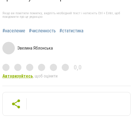
Якщо ви помітили помилку, виділіть необхідний текст і натисніть Ctrl + Enter, щоб
повідомити про це редакцію
#население
#численность
#статистика
Эвелина Яблонська
0,0
Авторизуйтесь
, щоб оцінити