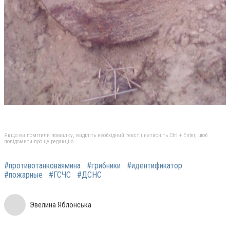
Якщо ви помітили помилку, виділіть необхідний текст і натисніть Ctrl + Enter, щоб
повідомити про це редакцію
#противотанковаямина
#грибники
#идентификатор
#пожарные
#ГСЧС
#ДСНС
Эвелина Яблонська