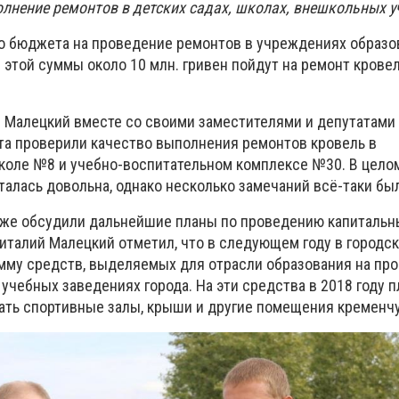
олнение ремонтов в детских садах, школах, внешкольных 
ого бюджета на проведение ремонтов в учреждениях образо
з этой суммы около 10 млн. гривен пойдут на ремонт кровел
 Малецкий вместе со своими заместителями и депутатами
та проверили качество выполнения ремонтов кровель в
оле №8 и учебно-воспитательном комплексе №30. В цело
талась довольна, однако несколько замечаний всё-таки бы
кже обсудили дальнейшие планы по проведению капитальн
Виталий Малецкий отметил, что в следующем году в город
мму средств, выделяемых для отрасли образования на пр
учебных заведениях города. На эти средства в 2018 году 
ть спортивные залы, крыши и другие помещения кременчу