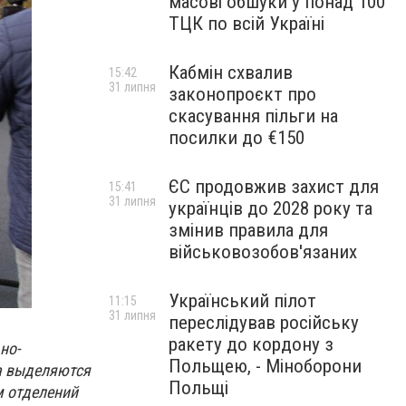
масові обшуки у понад 100
ТЦК по всій Україні
Кабмін схвалив
15:42
31 липня
законопроєкт про
скасування пільги на
посилки до €150
ЄС продовжив захист для
15:41
31 липня
українців до 2028 року та
змінив правила для
військовозобов'язаних
Український пілот
11:15
31 липня
переслідував російську
ракету до кордону з
но-
Польщею, - Міноборони
а выделяются
Польщі
м отделений