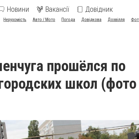
Новини
Вакансії
Довідник
Нерухомість
Авто / Мото
Погода
Довідкова
Дозвілля
Фот
енчуга прошёлся по
ородских школ (фото