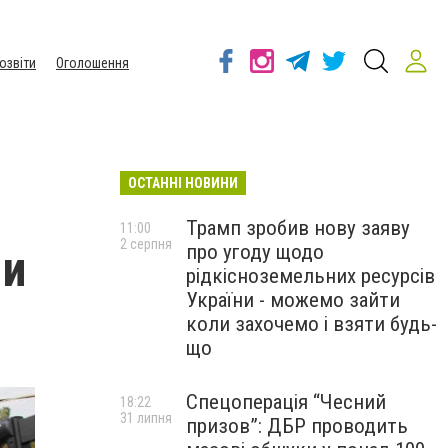
озвіти
Оголошення
ОСТАННІ НОВИНИ
Трамп зробив нову заяву
11:00
2 серпня
про угоду щодо
 и
рідкісноземельних ресурсів
України - можемо зайти
коли захочемо і взяти будь-
що
Спецоперація “Чесний
18:22
31 липня
призов”: ДБР проводить