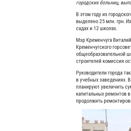
городских больниц, вып
В этом году из городск
выделено 25 млн. грн. И
садах и 12 школах.
Мэр Кременчуга Виталий
Кременчугского горсове
общеобразовательной шк
строителей комиссия ос
Руководители города та
в учебных заведениях. 
планируют увеличить су
капитальных ремонтов в 
продолжить ремонтирова