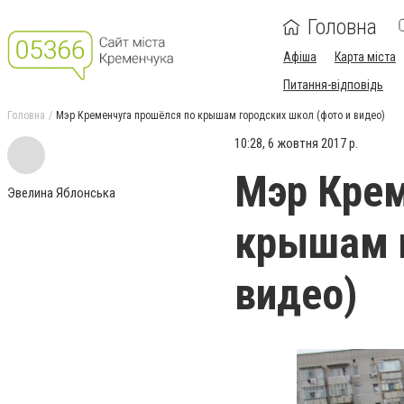
Головна
Афіша
Карта міста
Питання-відповідь
Головна
Мэр Кременчуга прошёлся по крышам городских школ (фото и видео)
10:28, 6 жовтня 2017 р.
Мэр Крем
Эвелина Яблонська
крышам г
видео)