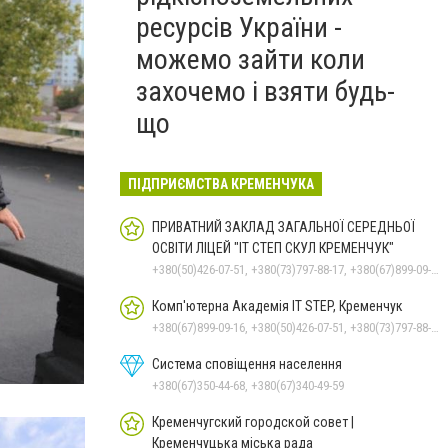
ресурсів України -
можемо зайти коли
захочемо і взяти будь-
що
ПІДПРИЄМСТВА КРЕМЕНЧУКА
ПРИВАТНИЙ ЗАКЛАД ЗАГАЛЬНОЇ СЕРЕДНЬОЇ
ОСВІТИ ЛІЦЕЙ "ІТ СТЕП СКУЛ КРЕМЕНЧУК"
+380(50)426-07-51, +380(73)797-88-17, +380(67)899-09-16
Комп'ютерна Академія IT STEP, Кременчук
+380(67)899-09-16, +380(50)426-07-51, +380(73)797-88-17
Система сповіщення населення
+380(67)350-44-68, +380(67)340-49-59
Кременчугский городской совет |
Кременчуцька міська рада