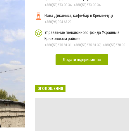
+380(53)673-00-34, +380(53)673-00-34
Нова Диканька, кафе-бар в Кременчуці
+380(96)904-63-23
Управление пенсионного фонда Украины в
Крюковском районе
+380(53)675-81-31, +380(53)675-81-37, +380(53)678-09-01, +380(53)675-81-32, +380(53)675-81-40, +380(53)675-81-33, +380(53)675-81-38, +380(53)678-08-87
Додати підприємство
ОГОЛОШЕННЯ