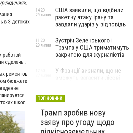
учреждениях.
США заявили, що відбили
14:23
вания
29 липня
ракетну атаку Ірану та
ь в 3 детских
завдали ударів у відповідь
Зустріч Зеленського і
11:20
29 липня
Трампа у США триматимуть
закритою для журналістів
м работой
ли сделаны.
У Франції визнали, що не
12:50
ых ремонтов
27 липня
зможуть загасити лісові
ском бюджете
пожежі біля Бордо до осені
оведение
планируется
ТОП НОВИНИ
гских школ.
Трамп зробив нову
заяву про угоду щодо
рідкісноземельних