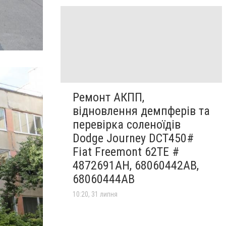
Ремонт АКПП,
відновлення демпферів та
перевірка соленоїдів
Dodge Journey DCT450#
Fiat Freemont 62TE #
4872691AH, 68060442AB,
68060444AB
10:20, 31 липня