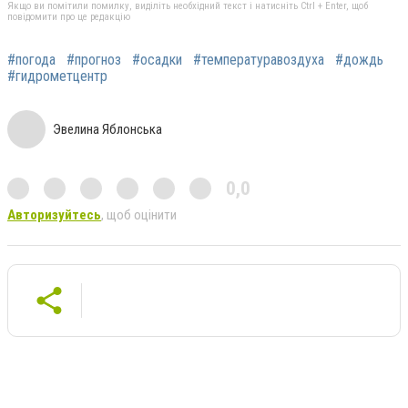
Якщо ви помітили помилку, виділіть необхідний текст і натисніть Ctrl + Enter, щоб
повідомити про це редакцію
#погода
#прогноз
#осадки
#температуравоздуха
#дождь
#гидрометцентр
Эвелина Яблонська
0,0
Авторизуйтесь
, щоб оцінити