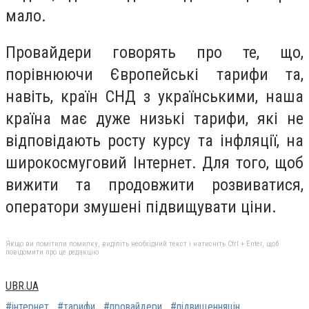
мало.
Провайдери говорять про те, що,
порівнюючи Європейські тарифи та,
навіть, країн СНД з українськими, наша
країна має дуже низькі тарифи, які не
відповідають росту курсу та інфляції, на
широкосмуговий Інтернет. Для того, щоб
вижити та продовжити розвиватися,
оператори змушені підвищувати ціни.
Якщо ви помітили помилку, виділіть необхідний текст і натисніть Ctrl + Enter, щоб
повідомити про це редакцію
UBR.UA
#інтернет
#тарифи
#провайдери
#підвищенняцін